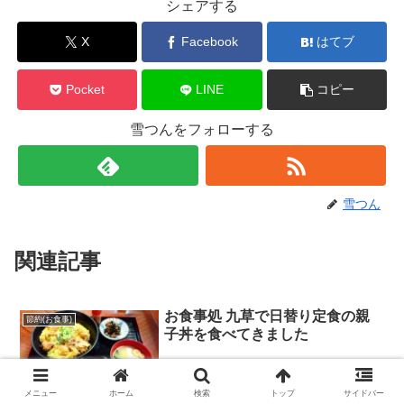
シェアする
X
Facebook
はてブ
Pocket
LINE
コピー
雪つんをフォローする
雪つん
関連記事
お食事処 九草で日替り定食の親
節約(お食事)
子丼を食べてきました
メニュー
ホーム
検索
トップ
サイドバー