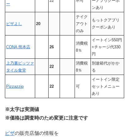
22
不可
ーアプリクーポ
ー
ンあり
テイク
もっトクアプリ
ピザよし
20
アウト
クーポンあり
のみ
イートイン550円
消費税
CONA 熊本店
26
+チャージ代330
8％
円
上乃裏ピッツァ
消費税
別途箱代がかか
22
タイル食堂
8％
る
イートイン限定
Pizzazzip
22
可
セットメニュー
あり
※太字は実測値
※価格は調査時のため変更に注意です
ピザ
の販売店舗の情報を