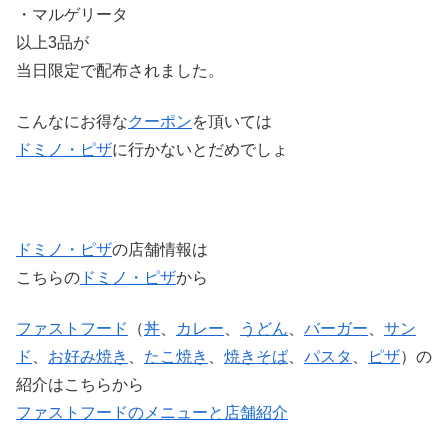
・マルゲリータ
以上3品が
当日限定で配布されました。
こんなにお得な
クーポン
を頂いては
ドミノ・ピザ
に行かないとだめでしょ
ドミノ・ピザ
の店舗情報は
こちらの
ドミノ・ピザ
から
ファストフード
（
丼
、
カレー
、
うどん
、
バーガー
、
サン
ド
、
お好み焼き
、
たこ焼き
、
焼きそば
、
パスタ
、
ピザ
）の
紹介はこちらから
ファストフードのメニューと店舗紹介