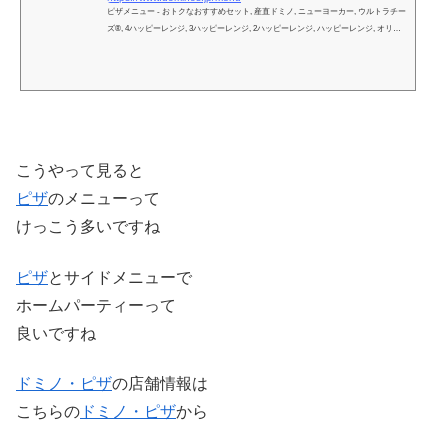
ピザメニュー - おトクなおすすめセット, 産直ドミノ, ニューヨーカー, ウルトラチー
ズ®, 4ハッピーレンジ, 3ハッピーレンジ, 2ハッピーレンジ, ハッピーレンジ, オリジ
ナルピザ・その他, おトクなおすすめセット, ピザライスボウル®, ピザサンド, パス
タ, おトクなおすすめセット, クリスピーフライドチキン, 選べるサイドメニュー, サ
ラダ・スープ, コンボ, プレミアムシェイク, デザート, ドリンク, その他
こうやって見ると
ピザ
のメニューって
けっこう多いですね
ピザ
とサイドメニューで
ホームパーティーって
良いですね
ドミノ・ピザ
の店舗情報は
こちらの
ドミノ・ピザ
から