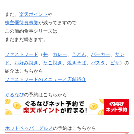
貯まります。貯まった楽天ポイントが使えます。毎...
まだ、
楽天ポイント
や
株主優待
食事券
が残ってますので
この節約食事シリーズは
まだまだ続きます。
ファストフード
（
丼
、
カレー
、
うどん
、
バーガー
、
サン
ド
、
お好み焼き
、
たこ焼き
、
焼きそば
、
パスタ
、
ピザ
）の
紹介はこちらから
ファストフードのメニューと店舗紹介
ぐるなび
の予約はこちらから
ホットペッパーグルメ
の予約はこちらから