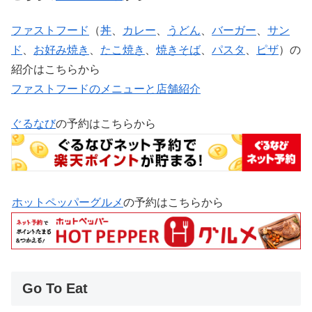
ファストフード
（
丼
、
カレー
、
うどん
、
バーガー
、
サン
ド
、
お好み焼き
、
たこ焼き
、
焼きそば
、
パスタ
、
ピザ
）の
紹介はこちらから
ファストフードのメニューと店舗紹介
ぐるなび
の予約はこちらから
ホットペッパーグルメ
の予約はこちらから
Go To Eat