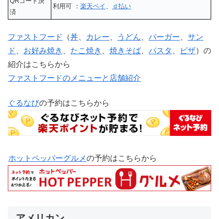
QRコード決
利用可 ：
楽天ペイ
、
ｄ払い
済
ファストフード
（
丼
、
カレー
、
うどん
、
バーガー
、
サン
ド
、
お好み焼き
、
たこ焼き
、
焼きそば
、
パスタ
、
ピザ
）の
紹介はこちらから
ファストフードのメニューと店舗紹介
ぐるなび
の予約はこちらから
ホットペッパーグルメ
の予約はこちらから
アメリカン