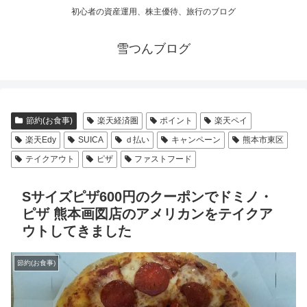
初心者の資産運用、株主優待、旅行のブログ
雪つんブログ
節約(お食事)
楽天経済圏
ポイント
楽天ペイ
楽天Edy
SUICA
ｄ払い
キャンペーン
熊本市東区
テイクアウト
ピザ
ファストフード
Sサイズピザ600円のクーポンでドミノ・
ピザ 熊本画図店のアメリカンをテイクア
ウトしてきました
節約(お食事)