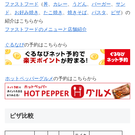
ファストフード
（
丼
、
カレー
、
うどん
、
バーガー
、
サン
ド
、
お好み焼き
、
たこ焼き
、
焼きそば
、
パスタ
、
ピザ
）の
紹介はこちらから
ファストフードのメニューと店舗紹介
ぐるなび
の予約はこちらから
ホットペッパーグルメ
の予約はこちらから
ピザ比較