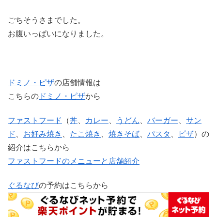
ごちそうさまでした。
お腹いっぱいになりました。
ドミノ・ピザ
の店舗情報は
こちらの
ドミノ・ピザ
から
ファストフード
（
丼
、
カレー
、
うどん
、
バーガー
、
サン
ド
、
お好み焼き
、
たこ焼き
、
焼きそば
、
パスタ
、
ピザ
）の
紹介はこちらから
ファストフードのメニューと店舗紹介
ぐるなび
の予約はこちらから