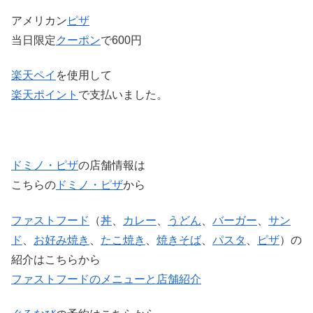
アメリカン
ピザ
当日限定
クーポン
で600円
楽天ペイ
を使用して
楽天ポイント
で支払いました。
ドミノ・ピザ
の店舗情報は
こちらの
ドミノ・ピザ
から
ファストフード
（
丼
、
カレー
、
うどん
、
バーガー
、
サン
ド
、
お好み焼き
、
たこ焼き
、
焼きそば
、
パスタ
、
ピザ
）の
紹介はこちらから
ファストフードのメニューと店舗紹介