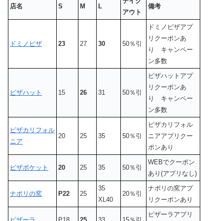
テイク
店名
S
M
L
備考
アウト
ドミノピザアプ
リクーポンあ
ドミノピザ
23
27
30
50％引
り キャンペー
ン多数
ピザハットアプ
リクーポンあ
ピザハット
15
26
31
50％引
り キャンペー
ン多数
ピザカリフォル
ピザカリフォル
20
25
35
50％引
ニアアプリクー
ニア
ポンあり
WEBでクーポン
ピザポケット
20
25
35
50％引
あり(アプリなし)
35
ナポリの窯アプ
ナポリの窯
P22
25
20％引
XL40
リクーポンあり
ピザーラアプリ
ピザーラ
P18
25
33
15％引