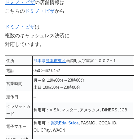
ドミノ・ピザ
の店舗情報は
こちらの
ドミノ・ピザ
から
ドミノ・ピザ
は
複数のキャッシュレス決済に
対応しています。
住所
熊本県
熊本市東区
画図町大字重富１００２−１
電話
050-3662-0452
月～金 11時00分～23時00分
営業時間
土日 10時30分～23時00分
定休日
–
クレジットカ
利用可：VISA､マスター､アメックス､DINERS､JCB
ード
利用可 ：
楽天Edy
､
Suica
､PASMO､ICOCA､iD､
電子マネー
QUICPay､WAON