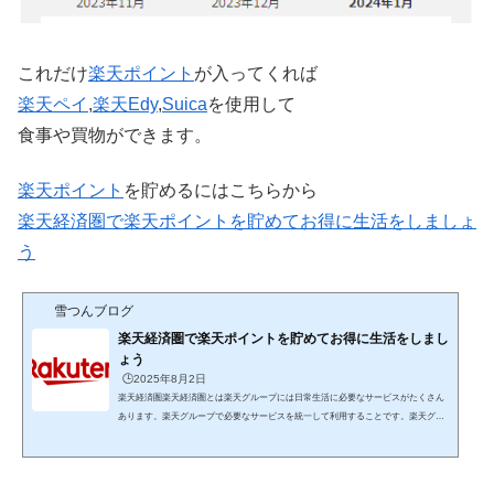
これだけ
楽天
ポイント
が入ってくれば
楽天ペイ
,
楽天Edy
,
Suica
を使用して
食事や買物ができます。
楽天ポイント
を貯めるにはこちらから
楽天経済圏で楽天ポイントを貯めてお得に生活をしましょ
う
雪つんブログ
楽天経済圏で楽天ポイントを貯めてお得に生活をしまし
ょう
🕒️2025年8月2日
楽天経済圏楽天経済圏とは楽天グループには日常生活に必要なサービスがたくさん
あります。楽天グループで必要なサービスを統一して利用することです。楽天グル
ープのサービスには「楽天ポイント」が貯まる・使えるという特徴があります。サ
ービスを楽天グループに統一することでザクザク楽天ポイントが貯まり貯まったポ
イントを支払いに利用できます。日常生活に必要な楽天のサービスを紹介 楽天市場
楽天市場はインターネット通販の総合ショッピングモール楽天ポイントがザクザク