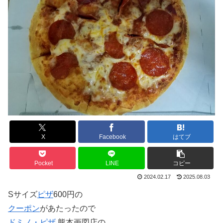
X
Facebook
はてブ
Pocket
LINE
コピー
2024.02.17
2025.08.03
Sサイズ
ピザ
600円の
クーポン
があたったので
ドミノ・ピザ
熊本画図店の