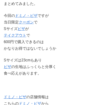
まとめてみました。
今回の
ドミノ・ピザ
ですが
当日限定
クーポン
で
Sサイズ
ピザ
が
テイクアウト
で
600円で購入できるのは
かなりお得ではないでしょうか
Sサイズは23cmもあり
ピザ
の生地はふっくらと分厚く
食べ応えがあります。
ドミノ・ピザ
の店舗情報は
こちらの
ドミノ・ピザ
から