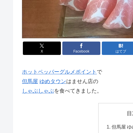
X
Facebook
はてブ
ホットペッパーグルメ
ポイント
で
但馬屋
ゆめタウン
はません店の
しゃぶしゃぶ
を食べてきました。
目
但馬屋 