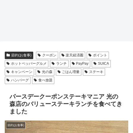
節約(お食事)
クーポン
楽天経済圏
ポイント
ホットペッパーグルメ
ランチ
PayPay
SUICA
キャンペーン
光の森
ごはん増量
ステーキ
ハンバーグ
食べ放題
バースデークーポンステーキマニア 光の
森店のバリューステーキランチを食べてき
ました
節約(お食事)