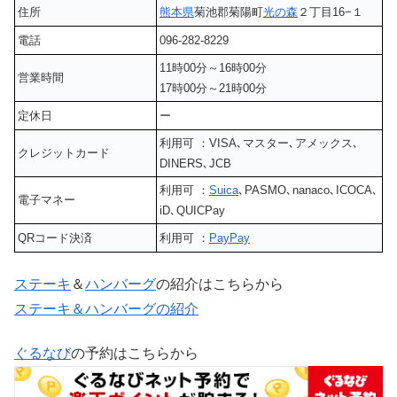
住所
熊本県
菊池郡菊陽町
光の森
２丁目16−１
電話
096-282-8229
11時00分～16時00分
営業時間
17時00分～21時00分
定休日
ー
利用可 ：VISA､マスター､アメックス､
クレジットカード
DINERS､JCB
利用可 ：
Suica
､PASMO､nanaco､ICOCA､
電子マネー
iD､QUICPay
QRコード決済
利用可 ：
PayPay
ステーキ
＆
ハンバーグ
の紹介はこちらから
ステーキ＆ハンバーグの紹介
ぐるなび
の予約はこちらから