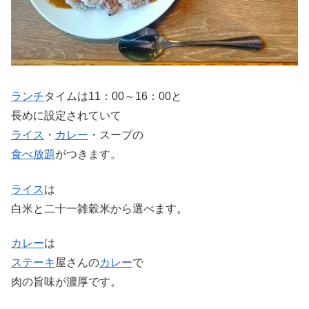
ランチ
タイムは11：00～16：00と
長めに設定されていて
ライス
・
カレー
・スープの
食べ放題
がつきます。
ライス
は
白米と二十一雑穀米から選べます。
カレー
は
ステーキ
屋さんの
カレー
で
肉の旨味が濃厚です。