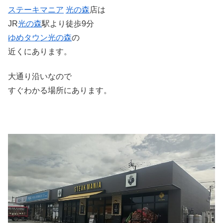
ステーキマニア
光の森
店は
JR
光の森
駅より徒歩9分
ゆめタウン
光の森
の
近くにあります。
大通り沿いなので
すぐわかる場所にあります。