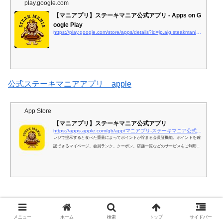
play.google.com
【マニアプリ】ステーキマニア公式アプリ - Apps on G
oogle Play
https://play.google.com/store/apps/details?id=jp.ajg.steakmania&#038;hl=ja&#038;gl=US
公式ステーキマニアアプリ apple
App Store
‎【マニアプリ】ステーキマニア公式アプリ
https://apps.apple.com/gb/app/マニアプリ-ステーキマニア公式アプリ/id1438586265
‎レジで提示すると食べた重量によってポイントが貯まる会員証機能。ポイントを確
認できるマイページ、会員ランク、クーポン、店舗一覧などのサービスをご利用い
ただけます。プッシュ通知を許可いただくと、おトクな情報をお知らせします。◆
食べた重量によってポイントが貯まる会員証機能◆ログインポイント付与機能◆会
員ランク別クーポン付与機能◆会員ランク別特典機能◆ステーキマニアからのお知
らせ表示機能◆メニュー紹介機能◆店舗一覧表示機能
メニュー
ホーム
検索
トップ
サイドバー
Pontaポイント