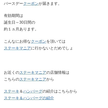
バースデー
クーポン
が届きます。
有効期間は
誕生日～30日間の
約１ヵ月あります。
こんなにお得な
クーポン
を頂いては
ステーキマニア
に
行かないとだめでしょ
お近くの
ステーキマニア
の店舗情報は
こちらの
ステーキマニア
から
ステーキ
＆
ハンバーグ
の紹介はこちらから
ステーキ＆ハンバーグの紹介