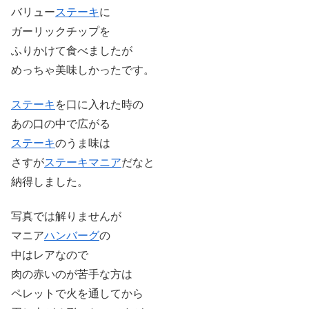
バリュー
ステーキ
に
ガーリックチップを
ふりかけて食べましたが
めっちゃ美味しかったです。
ステーキ
を口に入れた時の
あの口の中で広がる
ステーキ
のうま味は
さすが
ステーキマニア
だなと
納得しました。
写真では解りませんが
マニア
ハンバーグ
の
中はレアなので
肉の赤いのが苦手な方は
ペレットで火を通してから