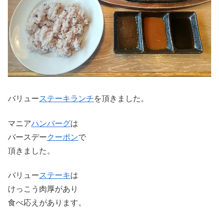
バリュー
ステーキ
ランチ
を頂きました。
マニア
ハンバーグ
は
バースデー
クーポン
で
頂きました。
バリュー
ステーキ
は
けっこう肉厚があり
食べ応えがあります。