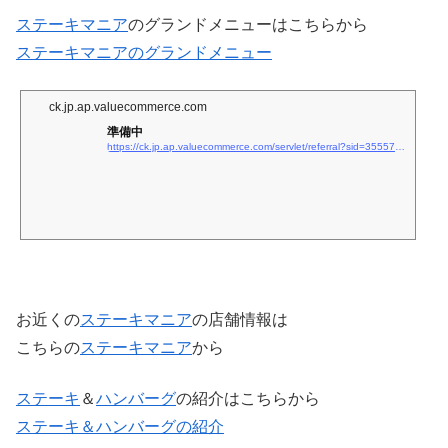
ステーキマニア
のグランドメニューはこちらから
ステーキマニアのグランドメニュー
ck.jp.ap.valuecommerce.com
準備中
https://ck.jp.ap.valuecommerce.com/servlet/referral?sid=3555733&#038;#038;amp;pid=889177745&#038;#038;amp;vc_url=https://www.hotpepper.jp/strJ001260997/food/?vos=nhppvccp99002
お近くの
ステーキマニア
の店舗情報は
こちらの
ステーキマニア
から
ステーキ
＆
ハンバーグ
の紹介はこちらから
ステーキ＆ハンバーグの紹介