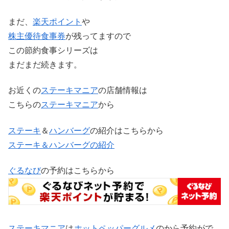
まだ、
楽天ポイント
や
株主優待
食事券
が残ってますので
この節約食事シリーズは
まだまだ続きます。
お近くの
ステーキマニア
の店舗情報は
こちらの
ステーキマニア
から
ステーキ
＆
ハンバーグ
の紹介はこちらから
ステーキ＆ハンバーグの紹介
ぐるなび
の予約はこちらから
ステーキマニア
は
ホットペッパーグルメ
のから予約がで