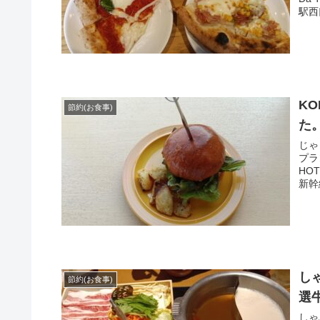
駅西
K
節約(お食事)
た
じゃ
プラ
HO
新幹
し
節約(お食事)
選
しゃ