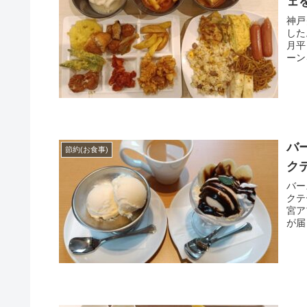
ェ
神戸
した
月平
ーン
バ
節約(お食事)
ク
バー
クテ
宮ア
が届