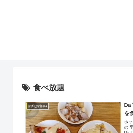
食べ放題
D
節約(お食事)
を
ホッ
の 
Da