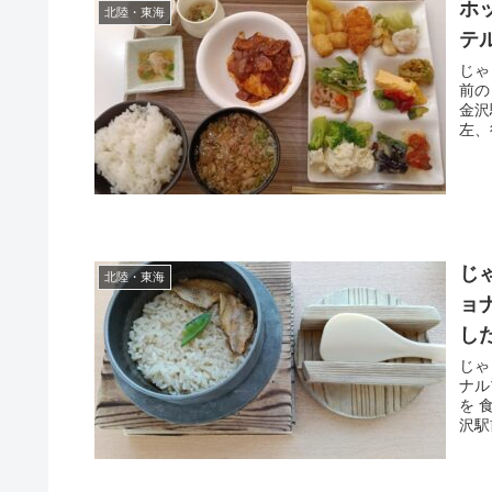
ホ
北陸・東海
テ
じゃ
前の
金沢
左、
じ
北陸・東海
ョ
し
じゃ
ナル
を 
沢駅