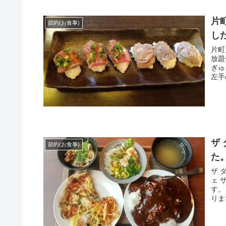
片
節約(お食事)
し
片町
放題
ぎゅ
左手
ザ
節約(お食事)
た
ザ 
ェ 
す。
りま