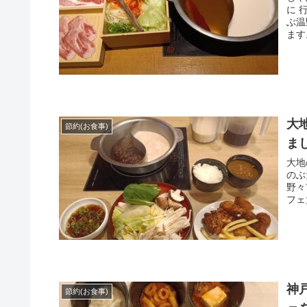
に 
ぶ温
ます
大
節約(お食事)
ま
大地
のぶ
野々
フェ
神
節約(お食事)