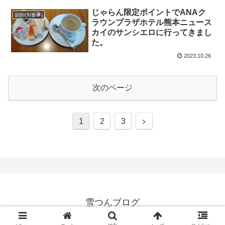
じゃらん限定ポイントでANAク
節約(お食事)
ラウンプラザホテル熊本ニュース
カイのサンシエロに行ってきまし
た。
2023.10.26
次のページ
次
1
2
3
へ
雪つんブログ
© 2020 雪つんブログ.