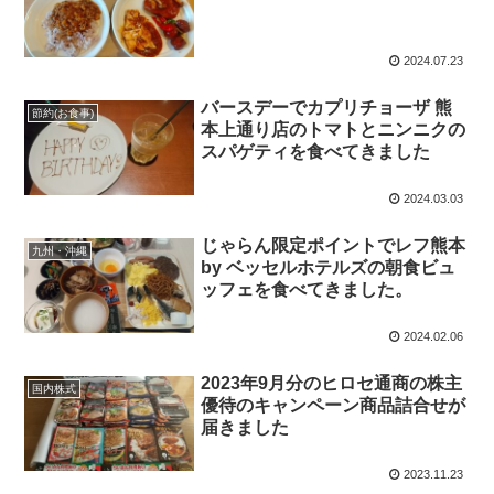
2024.07.23
バースデーでカプリチョーザ 熊
節約(お食事)
本上通り店のトマトとニンニクの
スパゲティを食べてきました
2024.03.03
じゃらん限定ポイントでレフ熊本
九州・沖縄
by ベッセルホテルズの朝食ビュ
ッフェを食べてきました。
2024.02.06
2023年9月分のヒロセ通商の株主
国内株式
優待のキャンペーン商品詰合せが
届きました
2023.11.23