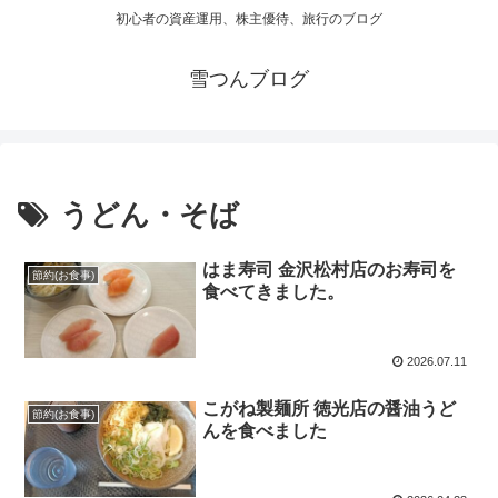
初心者の資産運用、株主優待、旅行のブログ
雪つんブログ
うどん・そば
はま寿司 金沢松村店のお寿司を
節約(お食事)
食べてきました。
2026.07.11
こがね製麺所 徳光店の醤油うど
節約(お食事)
んを食べました