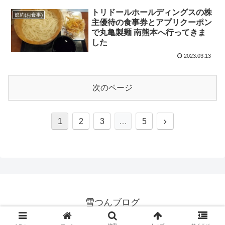
トリドールホールディングスの株
節約(お食事)
主優待の食事券とアプリクーポン
で丸亀製麺 南熊本へ行ってきま
した
2023.03.13
次のページ
次
1
2
3
…
5
へ
雪つんブログ
© 2020 雪つんブログ.