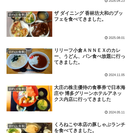
2026.04.23
ザ ダイニング 香林坊大和のブッ
節約(お食事)
フェを食べてきました。
2025.08.01
リリーフ小倉ＡＮＮＥＸのカレ
節約(お食事)
ー、うどん、パン食べ放題に行っ
てきました。
2024.11.05
大庄の株主優待の食事券で日本海
節約(お食事)
庄や 博多グリーンホテルアネッ
クス内店に行ってきました
2024.05.11
くろねこや本店の豚しゃぶランチ
節約(お食事)
を食べてきました。