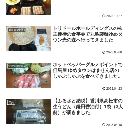
2023.10.27
トリドールホールディングスの株
節約(お食事)
主優待の食事券で丸亀製麺ゆめタ
ウン光の森へ行ってきました
2023.05.08
ホットペッパーグルメポイントで
節約(お食事)
但馬屋 ゆめタウンはません店の
しゃぶしゃぶを食べてきました。
2023.04.23
【ふるさと納税】香川県高松市の
節約
生うどん（鎌田醤油付）1袋（3人
前）が届きました
2023.04.10