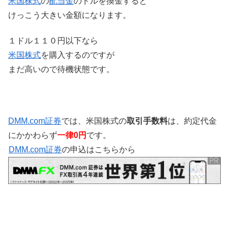
米国株式
の
配当金
のドルを換金すると
けっこう大きい金額になります。
１ドル１１０円以下なら
米国株式
を購入するのですが
まだ高いので待機状態です。
DMM.com証券
では、米国株式の
取引手数料
は、約定代金
にかかわらず
一律0円
です。
DMM.com証券
の申込はこちらから