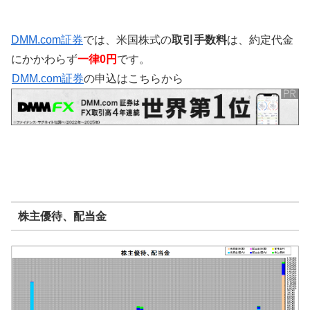
DMM.com証券
では、米国株式の
取引手数料
は、約定代金
にかかわらず
一律0円
です。
DMM.com証券
の申込はこちらから
株主優待、配当金