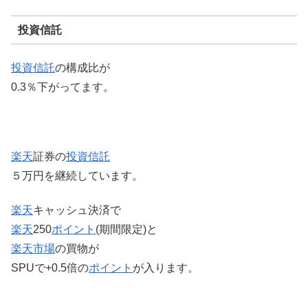
投資信託
投資信託
の構成比が
0.3％下がってます。
楽天
証券の
投資信託
５万円を継続しています。
楽天
キャッシュ決済で
楽天
250
ポイント
(期間限定)と
楽天市場
の買物が
SPUで+0.5倍の
ポイント
が入ります。