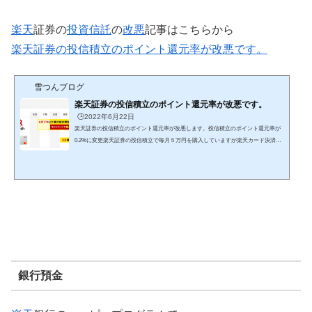
楽天
証券の
投資信託
の
改悪
記事はこちらから
楽天証券の投信積立のポイント還元率が改悪です。
雪つんブログ
楽天証券の投信積立のポイント還元率が改悪です。
🕒️2022年6月22日
楽天証券の投信積立のポイント還元率が改悪します。投信積立のポイント還元率が
0.2%に変更楽天証券の投信積立で毎月５万円を購入していますが楽天カード決済で
ポイント還元率１％の楽天500ポイントが8月で終了して9月からポイント還元率0.
2％の楽天100ポイントになります。楽天証券の投信積立の詳細はこちらから投信積
立での「楽天キャッシュ決済」の開始および楽天カードクレジット決済のポイント
還元率の一部変更について DMM.com証券の申込はこちらから 改悪が続く楽天以前
は楽天証券の投信積立で楽天市場の買物がSPUで+１倍の...
銀行預金