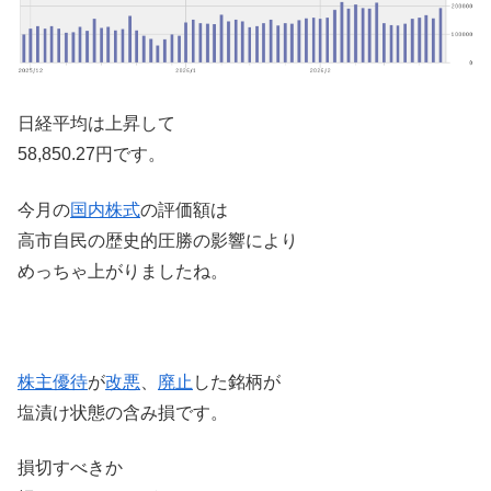
日経平均は上昇して
58,850.27円です。
今月の
国内株式
の評価額は
高市自民の歴史的圧勝の影響により
めっちゃ上がりましたね。
株主優待
が
改悪
、
廃止
した銘柄が
塩漬け状態の含み損です。
損切すべきか