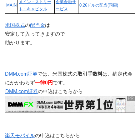
メイン・ストリー
企業金融サ
MAIN
0.26ドルの配当(同額)
ト・キャピタル
ービス
米国株式
の
配当金
は
安定して入ってきますので
助かります。
DMM.com証券
では、米国株式の
取引手数料
は、約定代金
にかかわらず
一律0円
です。
DMM.com証券
の申込はこちらから
楽天モバイル
の申込はこちらから