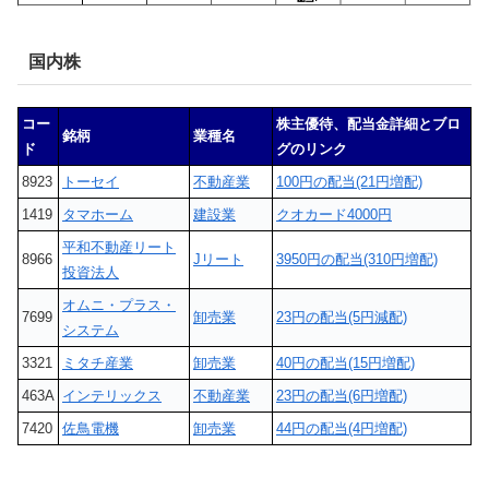
国内株
コー
株主優待、配当金詳細とブロ
銘柄
業種名
ド
グのリンク
8923
トーセイ
不動産業
100円の配当(21円増配)
1419
タマホーム
建設業
クオカード4000円
平和不動産リート
8966
Jリート
3950円の配当(310円増配)
投資法人
オムニ・プラス・
7699
卸売業
23円の配当(5円減配)
システム
3321
ミタチ産業
卸売業
40円の配当(15円増配)
463A
インテリックス
不動産業
23円の配当(6円増配)
7420
佐鳥電機
卸売業
44円の配当(4円増配)