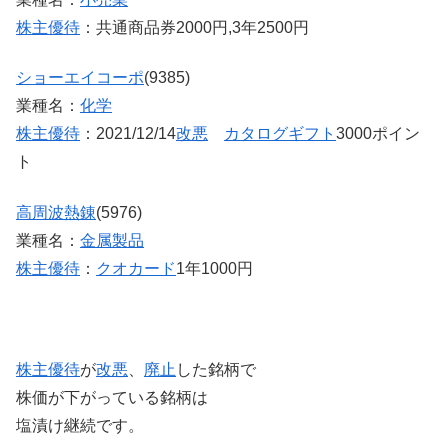
株主優待
：共通商品券2000円,3年2500円
ショーエイコーポ
(9385)
業種名：
化学
株主優待
：2021/12/14
改悪
カタログ
ギフト
3000ポイン
ト
高周波熱錬
(5976)
業種名：
金属製品
株主優待
：
クオカード
1年1000円
株主優待
が
改悪
、
廃止
した銘柄で
株価が下がっている銘柄は
塩漬け継続です。