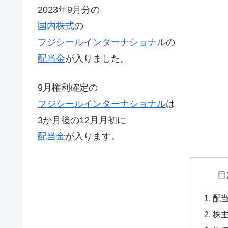
2023年9月分の
国内株式
の
フジシールインターナショナル
の
配当金
が入りました。
9月権利確定の
フジシールインターナショナル
は
3か月後の12月月初に
配当金
が入ります。
目
配
株