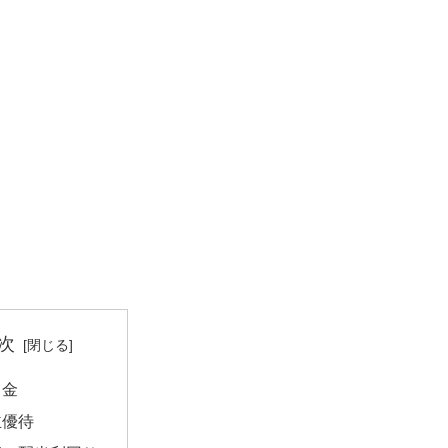
次
当金
主優待