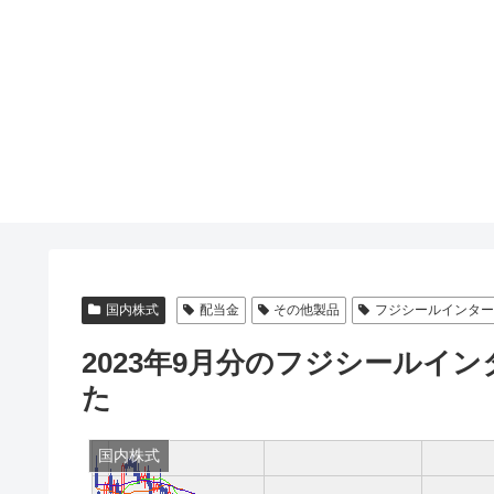
国内株式
配当金
その他製品
フジシールインタ
2023年9月分のフジシールイ
た
国内株式