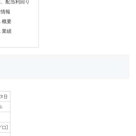
価、配当利回り
業情報
概要
業績