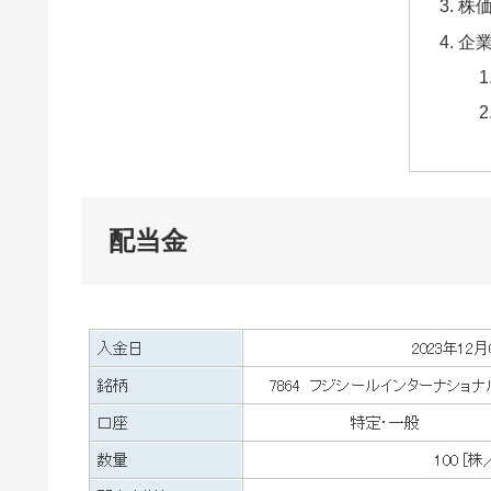
株
企
配当金