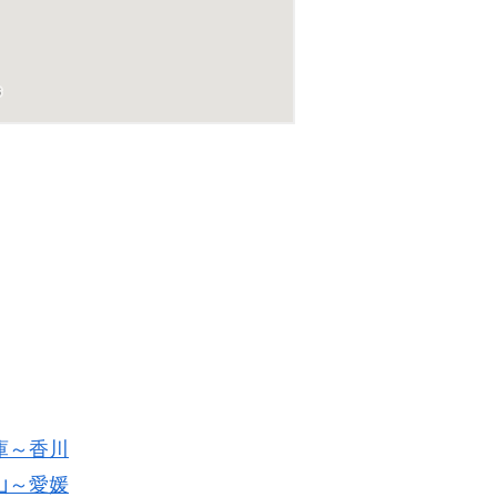
庫～香川
山～愛媛