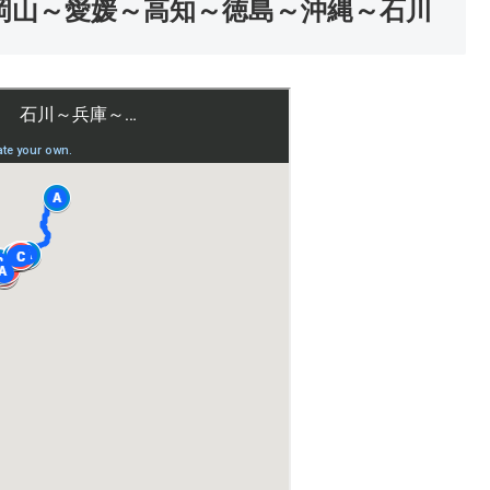
岡山～愛媛～高知～徳島～沖縄～石川