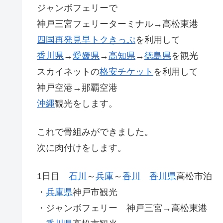
ジャンボフェリーで
神戸三宮フェリーターミナル→高松東港
四国再発見早トクきっぷ
を利用して
香川県
→
愛媛県
→
高知県
→
徳島県
を観光
スカイネットの
格安チケット
を利用して
神戸空港→那覇空港
沖縄
観光をします。
これで骨組みができました。
次に肉付けをします。
1日目
石川
～
兵庫
～
香川
香川県
高松市泊
・
兵庫県
神戸市観光
・ジャンボフェリー 神戸三宮→高松東港