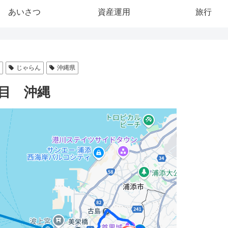
あいさつ
資産運用
旅行
圏
じゃらん
沖縄県
日目 沖縄