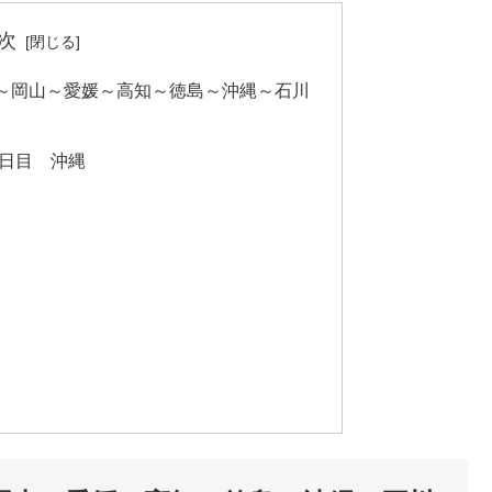
次
～岡山～愛媛～高知～徳島～沖縄～石川
７日目 沖縄