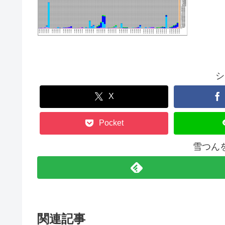
シ
X
Pocket
雪つん
関連記事