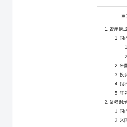
目
資産構
国
米
投
銀
証
業種別
国
米