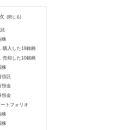
次
成比
内株
購入した19銘柄
売却した10銘柄
国株
資信託
行預金
券預金
ポートフォリオ
内株
国株