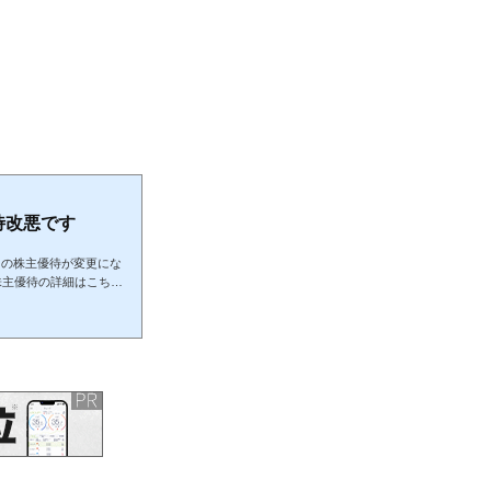
待改悪です
ＧＳの株主優待が変更にな
株主優待の詳細はこちら
株からのクオカード１０
ポイントに改悪しまし
になりました。売却しま
紹介DMM.com証券の
時点日神グループＨＬＤＧＳ