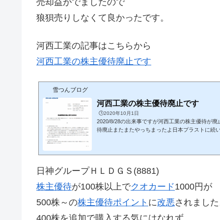
売却益がでましたので
狼狽売りしなくて良かったです。
河西工業の記事はこちらから
河西工業の株主優待廃止です
雪つんブログ
河西工業の株主優待廃止です
🕒️2020年10月1日
2020/8/28の出来事ですが河西工業の株主優待
待廃止またまたやっちまったよ日本プラストに続
クオカードは株主優待が廃止の危険性が高いなって
通点って日産の取引の割合が高い会社だったんだ
でゴタゴタでしたからねニュースで見てたけどこ
たです。この後、日産の取引割合の高い株は買う
日神グループＨＬＤＧＳ(8881)
待の紹介記事はこちらから株主優待の紹介DMM.c
ら 株価、総合利回り2020/9/30時点河...
株主優待
が100株以上で
クオカード
1000円が
500株～の
株主優待
ポイント
に
改悪
されました
400株を追加で購入する気にはなれず