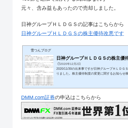
元々、含み益もあったので売却しました。
日神グループＨＬＤＧＳの記事はこちらから
日神グループＨＬＤＧＳの株主優待改悪です
雪つんブログ
日神グループＨＬＤＧＳの株主優
🕒️2020年12月2日
2020/11/30の出来事ですが日神グループＨＬＤ
りました。株主優待制度の変更に関するお知らせ
から株主優待制度の変更に関するお知らせ１００
００円相当が廃止されて５００株からの株主優待
た。また、売却するか４００株購入するかの選択
すけどｗ株主優待の紹介記事はこちらから株主優待の
DMM.com証券
の申込はこちらから
申込はこちらから 株価、総合利回り2020/12/2
(8881)株価：402円優待利回り：1.49％...