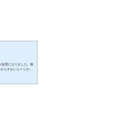
優待が改悪になりました。株
らからすかいらーくの株
変更は痛いよー優待利回り
OKだけど年間4000円は
紹介記事はこちらから株
、総合利回り2020/10/
り：2.65％株価1600円