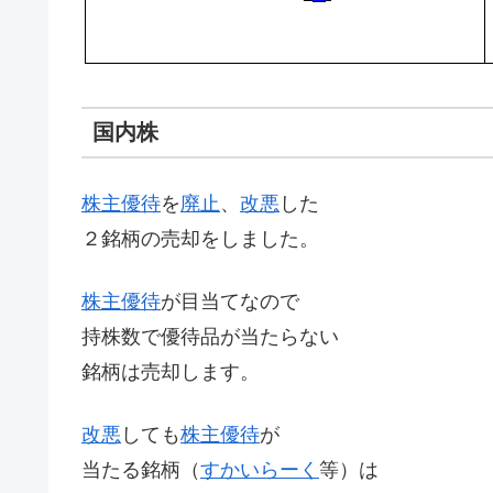
国内株
株主優待
を
廃止
、
改悪
した
２銘柄の売却をしました。
株主優待
が目当てなので
持株数で優待品が当たらない
銘柄は売却します。
改悪
しても
株主優待
が
当たる銘柄（
すかいらーく
等）は