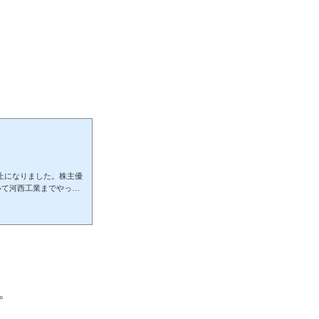
が廃止になりました。株主優
いて河西工業までやっぱ
思ってたらこの2社の共
ね日産はゴーン国外逃亡
こまで頭まわってなかっ
のを避けました。株主優
om証券の申込はこちらか
。