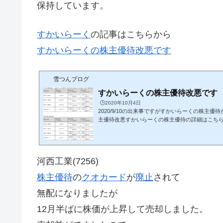
保持しています。
すかいらーく
の記事はこちらから
すかいらーくの株主優待改悪です
雪つんブログ
すかいらーくの株主優待改悪です
🕒️2020年10月4日
2020/9/10の出来事ですがすかいらーくの株主
主優待改悪すかいらーくの株主優待の詳細はこち
主優待の詳細100株で年間6000円から4000円に
３％で計算して年間6000円なら株価2000円以下で
株価1333円以下じゃないとあわないよ株主優待の
主優待の紹介DMM.com証券の申込はこちらから 株価
河西工業(7256)
3時点すかいらーくＨＤ(3197)株価：1511円優待利回
*100株＝160,000円で6000円のお食事券...
株主優待
の
クオカード
が
廃止
されて
無配になりましたが
12月半ばに株価が上昇して売却しました。