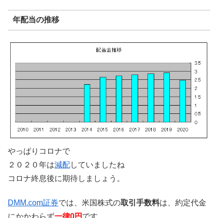
年配当の推移
やっぱりコロナで
２０２０年は
減配
していましたね
コロナ終息後に期待しましょう。
DMM.com証券
では、米国株式の
取引手数料
は、約定代金
にかかわらず
一律0円
です。