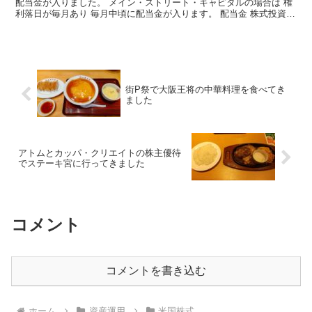
配当金が入りました。 メイン・ストリート・キャピタルの場合は 権
利落日が毎月あり 毎月中頃に配当金が入ります。 配当金 株式投資を
始めてから 8か月が過ぎて 続々と配...
街P祭で大阪王将の中華料理を食べてき
ました
アトムとカッパ・クリエイトの株主優待
でステーキ宮に行ってきました
コメント
コメントを書き込む
ホーム
資産運用
米国株式