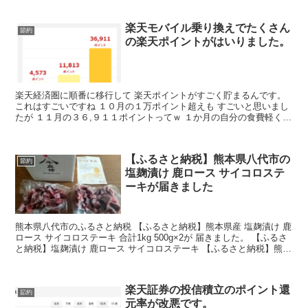
楽天モバイル乗り換えでたくさん
節約
の楽天ポイントがはいりました。
楽天経済圏に順番に移行して 楽天ポイントがすごく貯まるんです。
これはすごいですね １０月の１万ポイント超えも すごいと思いまし
たが １１月の３６,９１１ポイントってｗ １か月の自分の食費軽く上
回ってますよｗ 楽天モバイル乗り換え時に スマ...
【ふるさと納税】熊本県八代市の
節約
塩麹漬け 鹿ロース サイコロステ
ーキが届きました
熊本県八代市のふるさと納税 【ふるさと納税】熊本県産 塩麹漬け 鹿
ロース サイコロステーキ 合計1kg 500g×2が 届きました。 【ふるさ
と納税】塩麹漬け 鹿ロース サイコロステーキ 【ふるさと納税】熊本
県産 塩麹漬け 鹿ロース サイコ...
楽天証券の投信積立のポイント還
節約
元率が改悪です。