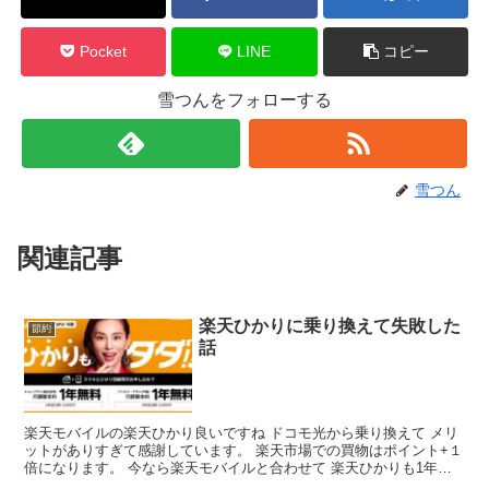
Pocket
LINE
コピー
雪つんをフォローする
雪つん
関連記事
楽天ひかりに乗り換えて失敗した
節約
話
楽天モバイルの楽天ひかり良いですね ドコモ光から乗り換えて メリ
ットがありすぎて感謝しています。 楽天市場での買物はポイント+１
倍になります。 今なら楽天モバイルと合わせて 楽天ひかりも1年間
無料です。 2022年4月5日で 1年間無料キャ...