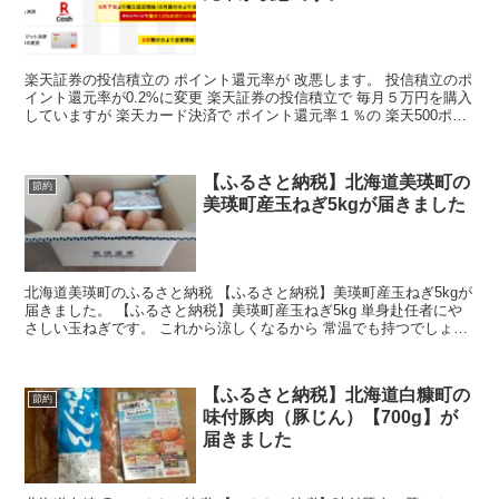
楽天証券の投信積立の ポイント還元率が 改悪します。 投信積立のポ
イント還元率が0.2%に変更 楽天証券の投信積立で 毎月５万円を購入
していますが 楽天カード決済で ポイント還元率１％の 楽天500ポイ
ントが 8月で終了して 9月から ポイ...
【ふるさと納税】北海道美瑛町の
節約
美瑛町産玉ねぎ5kgが届きました
北海道美瑛町のふるさと納税 【ふるさと納税】美瑛町産玉ねぎ5kgが
届きました。 【ふるさと納税】美瑛町産玉ねぎ5kg 単身赴任者にや
さしい玉ねぎです。 これから涼しくなるから 常温でも持つでしょ
う。 玉ねぎ5Kgって 思っていた以上に多いで...
【ふるさと納税】北海道白糠町の
節約
味付豚肉（豚じん）【700g】が
届きました