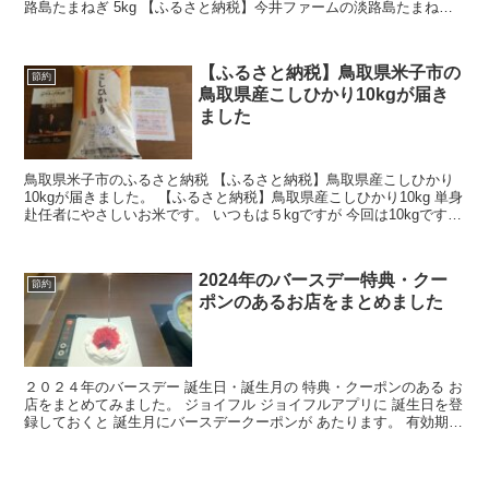
路島たまねぎ 5kg 【ふるさと納税】今井ファームの淡路島たまねぎ
5kgです。 玉ねぎは炒め物、丼などの 料...
【ふるさと納税】鳥取県米子市の
節約
鳥取県産こしひかり10kgが届き
ました
鳥取県米子市のふるさと納税 【ふるさと納税】鳥取県産こしひかり
10kgが届きました。 【ふるさと納税】鳥取県産こしひかり10kg 単身
赴任者にやさしいお米です。 いつもは５kgですが 今回は10kgです。
消化するのに何か月かかるでしょうか...
2024年のバースデー特典・クー
節約
ポンのあるお店をまとめました
２０２４年のバースデー 誕生日・誕生月の 特典・クーポンのある お
店をまとめてみました。 ジョイフル ジョイフルアプリに 誕生日を登
録しておくと 誕生月にバースデークーポンが あたります。 有効期間
は 誕生月1日～誕生月末日 約１ヵ月ありま...