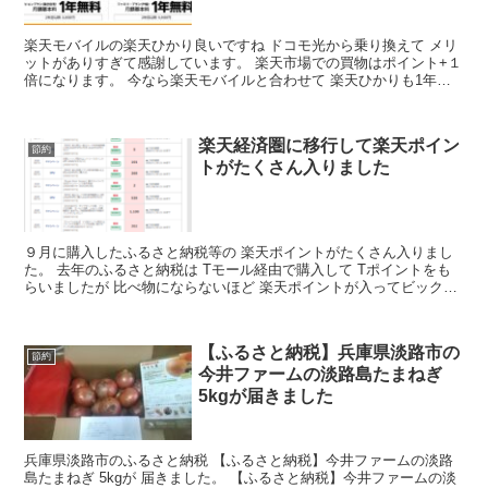
楽天モバイルの楽天ひかり良いですね ドコモ光から乗り換えて メリ
ットがありすぎて感謝しています。 楽天市場での買物はポイント+１
倍になります。 今なら楽天モバイルと合わせて 楽天ひかりも1年間
無料です。 2022年4月5日で 1年間無料キャ...
楽天経済圏に移行して楽天ポイン
節約
トがたくさん入りました
９月に購入したふるさと納税等の 楽天ポイントがたくさん入りまし
た。 去年のふるさと納税は Tモール経由で購入して Tポイントをも
らいましたが 比べ物にならないほど 楽天ポイントが入ってビックリ
しました。 9月に購入したふるさと納税が 33,...
【ふるさと納税】兵庫県淡路市の
節約
今井ファームの淡路島たまねぎ
5kgが届きました
兵庫県淡路市のふるさと納税 【ふるさと納税】今井ファームの淡路
島たまねぎ 5kgが 届きました。 【ふるさと納税】今井ファームの淡