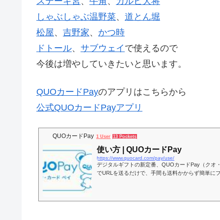
ステーキ宮
、
牛角
、
カルビ大将
しゃぶしゃぶ温野菜
、
道とん堀
松屋
、
吉野家
、
かつ時
ドトール
、
サブウェイ
で使えるので
今後は増やしていきたいと思います。
QUOカードPay
のアプリはこちらから
公式QUOカードPayアプリ
QUOカードPay
1 User
13 Pockets
使い方 | QUOカードPay
https://www.quocard.com/pay/use/
デジタルギフトの新定番、QUOカードPay（クオ
でURLを送るだけで、手間も送料かからず簡単に
もアプリ不要で誰でも気軽に使えます。