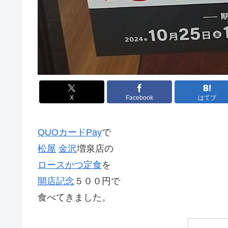
X
Facebook
はてブ
QUOカードPay
で
松屋
金沢
増泉店の
ロースかつ
定食
を
開店記念
５００円で
食べてきました。