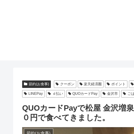
節約(お食事)
クーポン
楽天経済圏
ポイント
LINEPay
ｄ払い
QUOカードPay
金沢市
ご
QUOカードPayで松屋 金沢
０円で食べてきました。
節約(お食事)