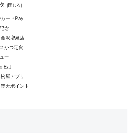
次
OカードPay
記念
 金沢増泉店
スかつ定食
ュー
o Eat
松屋アプリ
楽天ポイント