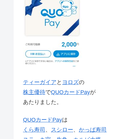
ティーガイア
と
ヨロズ
の
株主優待
で
QUOカードPay
が
あたりました。
QUOカードPay
は
くら寿司
、
スシロー
、
かっぱ寿司