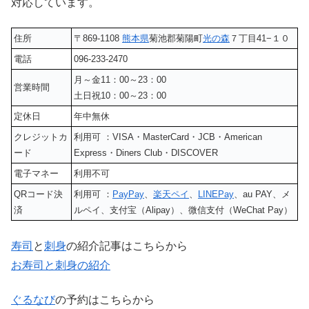
対応しています。
住所
〒869-1108
熊本県
菊池郡菊陽町
光の森
７丁目41−１０
電話
096-233-2470
月～金11：00～23：00
営業時間
土日祝10：00～23：00
定休日
年中無休
クレジットカ
利用可 ：VISA・MasterCard・JCB・American
ード
Express・Diners Club・DISCOVER
電子マネー
利用不可
QRコード決
利用可 ：
PayPay
、
楽天ペイ
、
LINEPay
、au PAY、メ
済
ルペイ、支付宝（Alipay）、微信支付（WeChat Pay）
寿司
と
刺身
の紹介記事はこちらから
お寿司と刺身の紹介
ぐるなび
の予約はこちらから