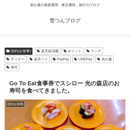
初心者の資産運用、株主優待、旅行のブログ
雪つんブログ
節約(お食事)
楽天経済圏
ポイント
ランチ
ディナー
楽天ペイ
PayPay
LINEPay
光の森
寿司
Go To Eat食事券でスシロー 光の森店のお
寿司を食べてきました。
節約(お食事)