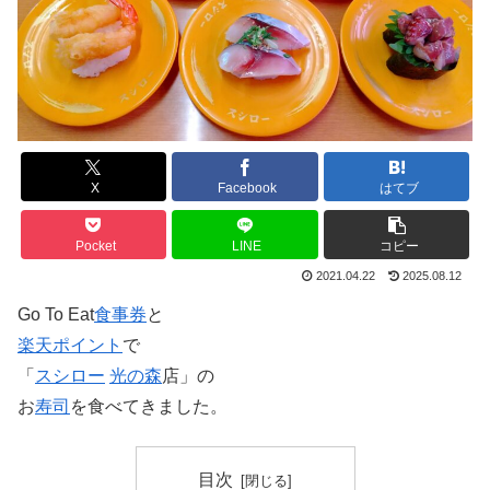
X
Facebook
はてブ
Pocket
LINE
コピー
2021.04.22
2025.08.12
Go To Eat
食事券
と
楽天ポイント
で
「
スシロー
光の森
店」の
お
寿司
を食べてきました。
目次