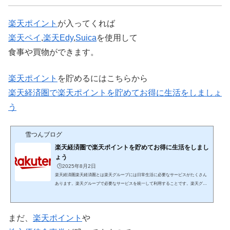
楽天
ポイント
が入ってくれば
楽天ペイ
,
楽天Edy
,
Suica
を使用して
食事や買物ができます。
楽天ポイント
を貯めるにはこちらから
楽天経済圏で楽天ポイントを貯めてお得に生活をしましょ
う
雪つんブログ
楽天経済圏で楽天ポイントを貯めてお得に生活をしまし
ょう
🕒️2025年8月2日
楽天経済圏楽天経済圏とは楽天グループには日常生活に必要なサービスがたくさん
あります。楽天グループで必要なサービスを統一して利用することです。楽天グル
ープのサービスには「楽天ポイント」が貯まる・使えるという特徴があります。サ
ービスを楽天グループに統一することでザクザク楽天ポイントが貯まり貯まったポ
イントを支払いに利用できます。日常生活に必要な楽天のサービスを紹介 楽天市場
まだ、
楽天ポイント
や
楽天市場はインターネット通販の総合ショッピングモール楽天ポイントがザクザク
貯まります。貯まった楽天ポイントが使えます。毎...