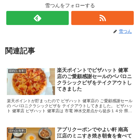
雪つんをフォローする
雪つん
関連記事
楽天ポイントでピザハット 健軍
節約(お食事)
店のご愛顧感謝セールのペパロニ
クラシックピザをテイクアウトし
てきました
楽天ポイントが貯まったので ピザハット 健軍店の ご愛顧感謝セール
の ペパロニクラシックピザを テイクアウトしてきました。 ピザハッ
ト 健軍店 ピザハット 健軍店は 市電 神水交差点から徒歩１４分 県庁
通り沿いにあります。 2023年8月3...
アプリクーポンでやよい軒 南高
節約(お食事)
江店のミニすき焼き朝食を食べて