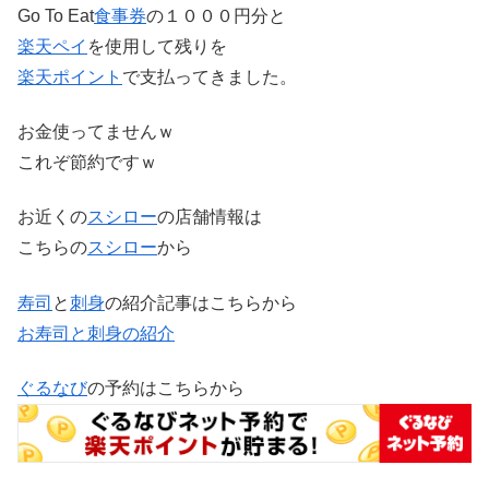
Go To Eat
食事券
の１０００円分と
楽天ペイ
を使用して残りを
楽天ポイント
で支払ってきました。
お金使ってませんｗ
これぞ節約ですｗ
お近くの
スシロー
の店舗情報は
こちらの
スシロー
から
寿司
と
刺身
の紹介記事はこちらから
お寿司と刺身の紹介
ぐるなび
の予約はこちらから