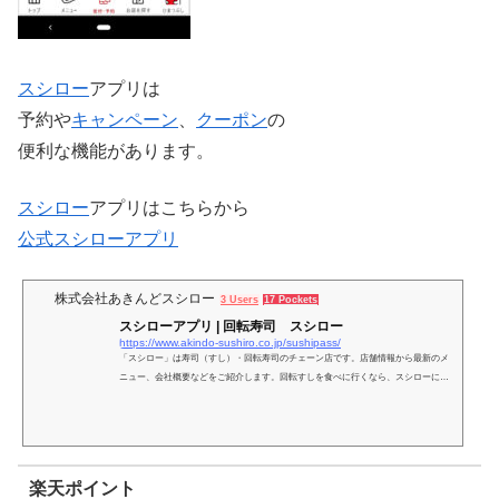
スシロー
アプリは
予約や
キャンペーン
、
クーポン
の
便利な機能があります。
スシロー
アプリはこちらから
公式スシローアプリ
株式会社あきんどスシロー
3 Users
17 Pockets
スシローアプリ | 回転寿司 スシロー
https://www.akindo-sushiro.co.jp/sushipass/
「スシロー」は寿司（すし）・回転寿司のチェーン店です。店舗情報から最新のメ
ニュー、会社概要などをご紹介します。回転すしを食べに行くなら、スシローにご
来店ください。おすしが1皿100円＋税〜！ ※一部店舗は、品目・価格が異なりま
す。
楽天ポイント