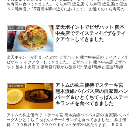
お寿司を食べてきました。 くら寿司 近見店 くら寿司 近見店は 国道
５７号線沿い JR西熊本駅の近くにあります。 お近くのくら寿司の店
舗情報は こちらのくら寿司から...
楽天ポイントでピザハット 熊本
節約(お食事)
中央店でテイスティ4ピザをテイ
クアウトしてきました
楽天ポイントが貯まったので ピザハット 熊本中央店の テイスティ4
ピザを テイクアウトしてきました。 ピザハット 熊本中央店 ピザハ
ット 熊本中央店は 藤崎宮前駅から徒歩1分 県道1号線と国道3号線の
交差点の近くにあります。 大通り沿いな...
アトムの株主優待でステーキ宮
節約(お食事)
熊本浜線バイパス店の自家製ハン
バーグ＆ひとくちてっぱんステー
キランチを食べてきました
アトムの株主優待で ステーキ宮 熊本浜線バイパス店の 自家製ハンバ
ーグ＆ひとくちてっぱんステーキランチを食べてきました。 株主優
待 １００株以上で ２０００ポイントが年2回あたります。 ５００株
以上と１０００株以上でも １００株あたり２００...