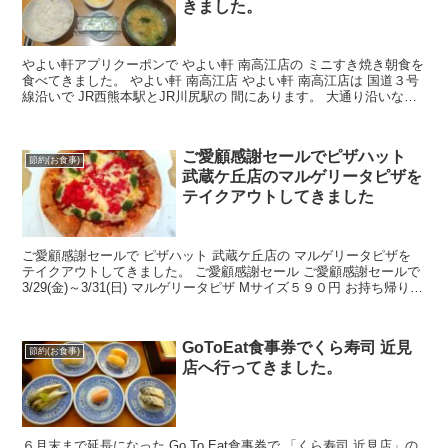
きました。
やよい軒アプリクーポンで やよい軒 南高江店の ミニすき焼き朝食を
食べてきました。 やよい軒 南高江店 やよい軒 南高江店は 国道３号
線沿いで JR西熊本駅とJR川尻駅の 間にあります。 大通り沿いなの
で すぐわかる場所にあります。 お近く...
ご愛顧感謝セールでピザハット
節約(お食事)
武蔵ケ丘店のマルゲリータピザを
テイクアウトしてきました
ご愛顧感謝セールで ピザハット 武蔵ケ丘店の マルゲリータピザを
テイクアウトしてきました。 ご愛顧感謝セール ご愛顧感謝セールで
3/29(金)～3/31(日) マルゲリータピザ Mサイズ５９０円 お持ち帰り限
定で販売されました。 通常１...
GoToEat食事券でくら寿司 近見
節約(お食事)
店へ行ってきました。
６月末まで延長になった Go To Eat食事券で 「くら寿司 近見店」の