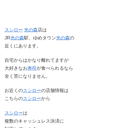
スシロー
光の森
店は
JR
光の森
駅、ゆめタウン
光の森
の
近くにあります。
自宅からはかなり離れてますが
大好きなお
寿司
が食べられるなら
全く苦になりません。
お近くの
スシロー
の店舗情報は
こちらの
スシロー
から
スシロー
は
複数のキャッシュレス決済に