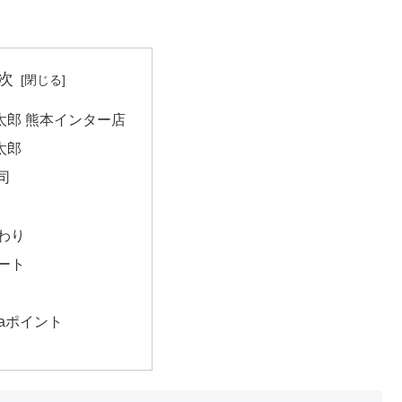
次
太郎 熊本インター店
太郎
司
わり
ート
taポイント