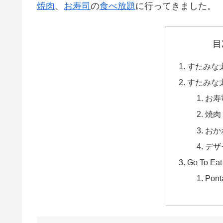
焼肉
、
お寿司
の
食べ放題
に行ってきました。
目
すたみな
すたみな
お寿
焼肉
おか
デザ
Go To Eat
Pon