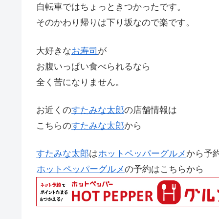
自転車ではちょっときつかったです。
そのかわり帰りは下り坂なので楽です。
大好きな
お寿司
が
お腹いっぱい食べられるなら
全く苦になりません。
お近くの
すたみな太郎
の店舗情報は
こちらの
すたみな太郎
から
すたみな太郎
は
ホットペッパーグルメ
から予
ホットペッパーグルメ
の予約はこちらから