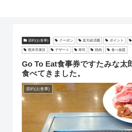
節約(お食事)
クーポン
楽天経済圏
ポイント
熊本市東区
デザート
寿司
焼肉
食べ放題
Go To Eat食事券ですたみ
食べてきました。
節約(お食事)