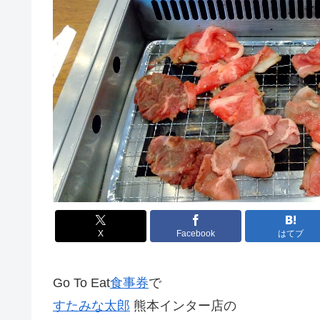
X
Facebook
はてブ
Go To Eat
食事券
で
すたみな太郎
熊本インター店の