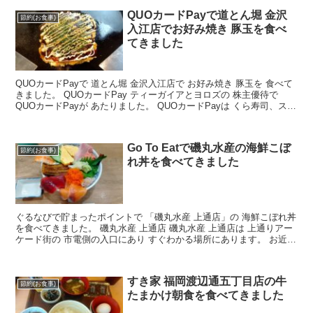
QUOカードPayで道とん堀 金沢
節約(お食事)
入江店でお好み焼き 豚玉を食べ
てきました
QUOカードPayで 道とん堀 金沢入江店で お好み焼き 豚玉を 食べて
きました。 QUOカードPay ティーガイアとヨロズの 株主優待で
QUOカードPayが あたりました。 QUOカードPayは くら寿司、スシ
ロー、かっぱ寿司 ステーキ宮...
Go To Eatで磯丸水産の海鮮こぼ
節約(お食事)
れ丼を食べてきました
ぐるなびで貯まったポイントで 「磯丸水産 上通店」の 海鮮こぼれ丼
を食べてきました。 磯丸水産 上通店 磯丸水産 上通店は 上通りアー
ケード街の 市電側の入口にあり すぐわかる場所にあります。 お近く
の磯丸水産の店舗情報は こちらの磯丸水産...
すき家 福岡渡辺通五丁目店の牛
節約(お食事)
たまかけ朝食を食べてきました