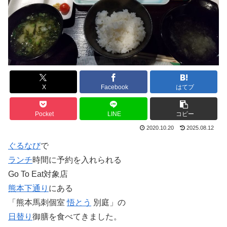
X
Facebook
はてブ
Pocket
LINE
コピー
2020.10.20
2025.08.12
ぐるなび
で
ランチ
時間に予約を入れられる
Go To Eat対象店
熊本
下通り
にある
「熊本馬刺個室
悟とう
別庭」の
日替り
御膳を食べてきました。