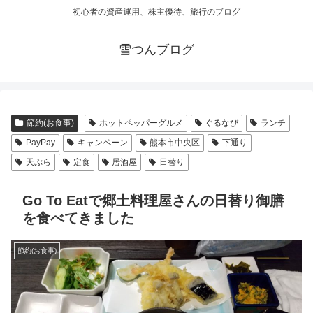
初心者の資産運用、株主優待、旅行のブログ
雪つんブログ
節約(お食事)
ホットペッパーグルメ
ぐるなび
ランチ
PayPay
キャンペーン
熊本市中央区
下通り
天ぷら
定食
居酒屋
日替り
Go To Eatで郷土料理屋さんの日替り御膳
を食べてきました
節約(お食事)