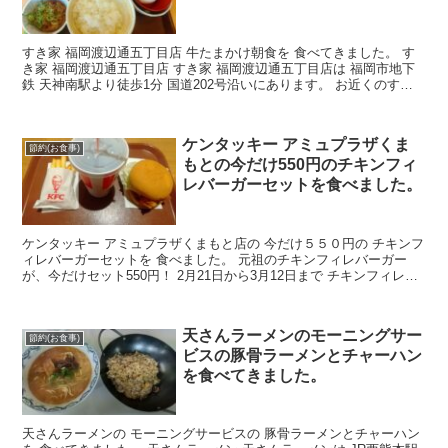
すき家 福岡渡辺通五丁目店 牛たまかけ朝食を 食べてきました。 す
き家 福岡渡辺通五丁目店 すき家 福岡渡辺通五丁目店は 福岡市地下
鉄 天神南駅より徒歩1分 国道202号沿いにあります。 お近くのすき
家の店舗情報は こちらのすき家から すき...
ケンタッキー アミュプラザくま
節約(お食事)
もとの今だけ550円のチキンフィ
レバーガーセットを食べました。
ケンタッキー アミュプラザくまもと店の 今だけ５５０円の チキンフ
ィレバーガーセットを 食べました。 元祖のチキンフィレバーガー
が、今だけセット550円！ 2月21日から3月12日まで チキンフィレバ
ーガーセットが５５０円と ３００円お得に...
天さんラーメンのモーニングサー
節約(お食事)
ビスの豚骨ラーメンとチャーハン
を食べてきました。
天さんラーメンの モーニングサービスの 豚骨ラーメンとチャーハン