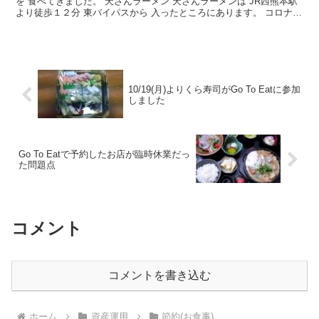
を 食べてきました。 天さんラーメン 天さんラーメンは JR西熊本駅
より徒歩１２分 東バイパスから 入ったところにあります。 コロナに
よるソーシャルディスタンスで カウンターが...
10/19(月)よりくら寿司がGo To Eatに参加
しました
Go To Eatで予約したお店が臨時休業だっ
た問題点
コメント
コメントを書き込む
ホーム
資産運用
節約(お食事)