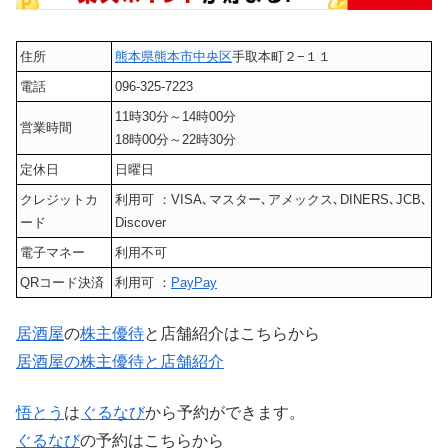
住所
熊本県
熊本市中央区
手取本町２−１１
電話
096-325-7223
11時30分～14時00分
営業時間
18時00分～22時30分
定休日
日曜日
クレジットカ
利用可 ：VISA､マスター､アメックス､DINERS､JCB､
ード
Discover
電子マネー
利用不可
QRコード決済
利用可 ：
PayPay
居酒屋
の
株主優待
と店舗紹介はこちらから
居酒屋の株主優待と店舗紹介
悟とう
は
ぐるなび
から予約ができます。
ぐるなび
の予約はこちらから