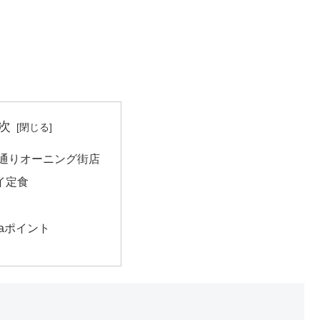
次
下通りオーニング街店
イ定食
taポイント