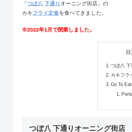
「
つぼ八
下通り
オーニング街店」の
カキ
フライ
定食
を食べてきました。
※2022年1月で閉業しました。
目
つぼ八 
カキフラ
Go To Eat
Pon
つぼ八 下通りオーニング街店