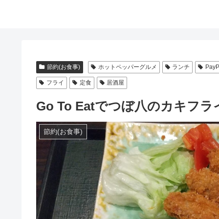
節約(お食事)
ホットペッパーグルメ
ランチ
Pay
フライ
定食
居酒屋
Go To Eatでつぼ八のカキ
節約(お食事)