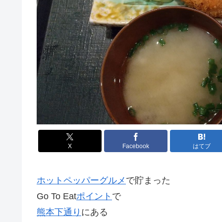
X
Facebook
はてブ
ホットペッパーグルメ
で貯まった
Go To Eat
ポイント
で
熊本
下通り
にある