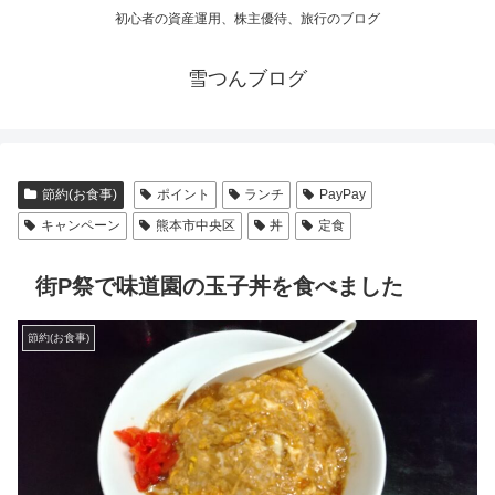
初心者の資産運用、株主優待、旅行のブログ
雪つんブログ
節約(お食事)
ポイント
ランチ
PayPay
キャンペーン
熊本市中央区
丼
定食
街P祭で味道園の玉子丼を食べました
節約(お食事)