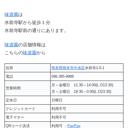
味道園
は
水前寺駅から徒歩１分
水前寺駅前の通りにあります。
味道園
の店舗情報は
こちらの
味道園
から
住所
熊本県
熊本市中央区
水前寺1-5-1
電話
096-385-9988
月～金曜日 11:30～14:00(L.O13:30)
営業時間
月～土曜日 18:30～0:00(L.O23:30)
定休日
日曜日
クレジットカード
利用不可
電子マネー
利用不可
QRコード決済
利用可 ：
PayPay