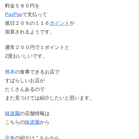
料金５８０円を
PayPay
で支払って
後日２０％の１１６
ポイント
が
加算されるようです。
通常２００円で１ポイントと
2度おいしいです。
熊本
の食事できるお店で
すばらしいお店が
たくさんあるので
また見つけては紹介したいと思います。
味道園
の店舗情報は
こちらの
味道園
から
定食
の紹介はこちらから