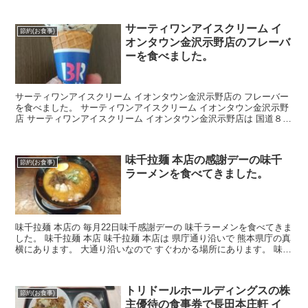
サーティワンアイスクリーム イ
節約(お食事)
オンタウン金沢示野店のフレーバ
ーを食べました。
サーティワンアイスクリーム イオンタウン金沢示野店の フレーバー
を食べました。 サーティワンアイスクリーム イオンタウン金沢示野
店 サーティワンアイスクリーム イオンタウン金沢示野店は 国道８号
線沿いにある イオンタウン金沢示野店の 1階に...
味千拉麺 本店の感謝デーの味千
節約(お食事)
ラーメンを食べてきました。
味千拉麺 本店の 毎月22日味千感謝デーの 味千ラーメンを食べてきま
した。 味千拉麺 本店 味千拉麺 本店は 県庁通り沿いで 熊本県庁の真
横にあります。 大通り沿いなので すぐわかる場所にあります。 味千
拉麺 本店の 毎月22日味千感謝デー...
トリドールホールディングスの株
節約(お食事)
主優待の食事券で長田本庄軒 イ