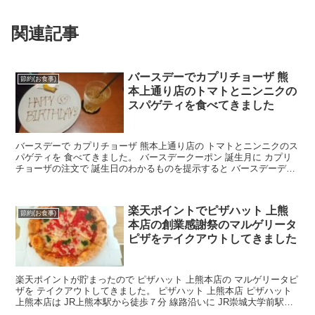
関連記事
バースデーでカプリチョーザ 熊
節約(お食事)
本上通り店のトマトとニンニクの
スパゲティを食べてきました
バースデーで カプリチョーザ 熊本上通り店の トマトとニンニクのス
パゲティを 食べてきました。 バースデークーポン 誕生月に カプリ
チョーザの注文で 誕生日のわかるものを提示すると バースデーデザ
ートが頂けます。 有効期間は 誕生月1日～誕...
楽天ポイントでピザハット 上熊
節約(お食事)
本店の創業感謝祭のマルゲリータ
ピザをテイクアウトしてきました
楽天ポイントが貯まったので ピザハット 上熊本店の マルゲリータピ
ザを テイクアウトしてきました。 ピザハット 上熊本店 ピザハット
上熊本店は JR上熊本駅から徒歩７分 線路沿いに JR崇城大学前駅方
面へ 向かう途中にあります。 大通り沿...