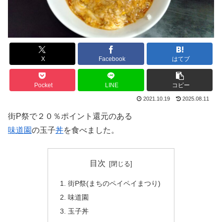
X
Facebook
はてブ
Pocket
LINE
コピー
2021.10.19
2025.08.11
街P祭で２０％ポイント還元のある
味道園
の玉子
丼
を食べました。
目次
街P祭(まちのペイペイまつり)
味道園
玉子丼