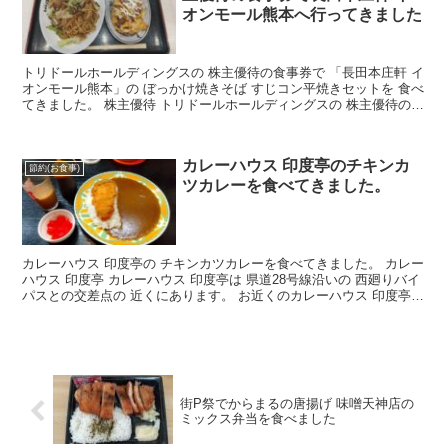
オンモール熊本へ行ってきました
トリドールホールディングスの 株主優待の食事券で 「長田本庄軒 イ
オンモール熊本」の ぼっかけ焼きそば すじコン平焼きセットを 食べ
てきました。 株主優待 トリドールホールディングスの 株主優待の食
事券は 丸亀製麺、コナズ珈琲、長田本庄軒で...
カレーハウス 印度亭のチキンカ
節約(お食事)
ツカレーを食べてきました。
カレーハウス 印度亭の チキンカツカレーを食べてきました。 カレー
ハウス 印度亭 カレーハウス 印度亭は 県道28号線沿いの 西廻りバイ
パスとの交差点の 近くにあります。 お近くのカレーハウス 印度亭の
店舗情報は こちらのカレーハウス 印度...
街P祭でからまるの唐揚げ 味噌天神店の
ミックス弁当を食べました