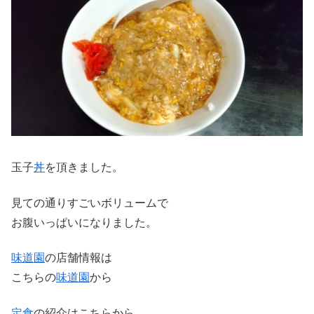
玉子
丼
を頂きました。
見ての通りすごいボリュームで
お腹いっぱいになりました。
味道園
の店舗情報は
こちらの
味道園
から
定食
の紹介はこちらから