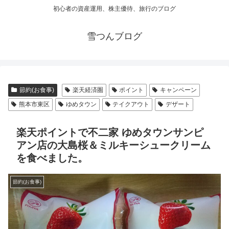
初心者の資産運用、株主優待、旅行のブログ
雪つんブログ
節約(お食事)
楽天経済圏
ポイント
キャンペーン
熊本市東区
ゆめタウン
テイクアウト
デザート
楽天ポイントで不二家 ゆめタウンサンピ
アン店の大島桜＆ミルキーシュークリーム
を食べました。
節約(お食事)