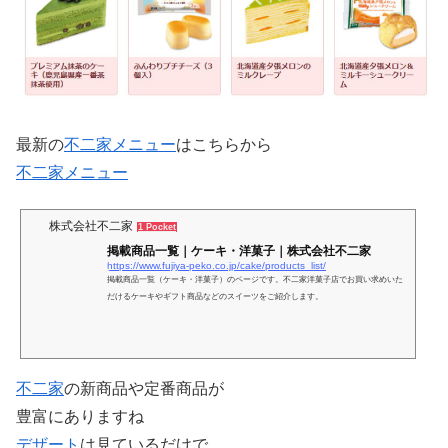
最新の
不二家
メニュー
はこちらから
不二家メニュー
株式会社不二家
1 Pocket
掲載商品一覧｜ケーキ・洋菓子｜株式会社不二家
https://www.fujiya-peko.co.jp/cake/products_list/
掲載商品一覧（ケーキ・洋菓子）のページです。不二家洋菓子店でお買い求めいた
だけるケーキやギフト商品などのスイーツをご紹介します。
不二家
の新商品や定番商品が
豊富にありますね
デザート
は見ているだけで