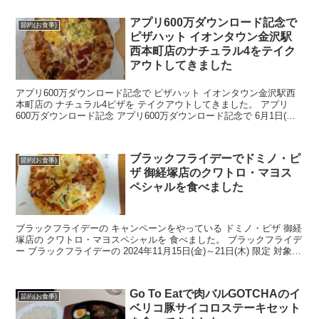
アプリ600万ダウンロード記念で
節約(お食事)
ピザハット イオンタウン金沢駅
西本町店のナチュラル4をテイク
アウトしてきました
アプリ600万ダウンロード記念で ピザハット イオンタウン金沢駅西
本町店の ナチュラル4ピザを テイクアウトしてきました。 アプリ
600万ダウンロード記念 アプリ600万ダウンロード記念で 6月1日(月)
～ 6月7日(日) ピザハット・マ...
ブラックフライデーでドミノ・ピ
節約(お食事)
ザ 御経塚店のクワトロ・マヨス
ペシャルを食べました
ブラックフライデーの キャンペーンをやっている ドミノ・ピザ 御経
塚店の クワトロ・マヨスペシャルを 食べました。 ブラックフライデ
ー ブラックフライデーの 2024年11月15日(金)～21日(木) 限定 対象ピ
ザは ドミノデラックス ア...
Go To Eatで肉バルGOTCHAのイ
節約(お食事)
ベリコ豚サイコロステーキセット