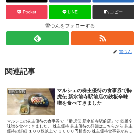
Pocket
LINE
コピー
雪つんをフォローする
雪つん
関連記事
マルシェの株主優待の食事券で酔
節約(お食事)
虎伝 新水前寺駅前店の鉄板辛味
噌を食べてきました
マルシェの株主優待の食事券で 「酔虎伝 新水前寺駅前店」で 鉄板辛
味噌を食べてきました。 株主優待 株主優待の詳細はこちらから 株主
優待の詳細 １００株以上で ３０００円相当の 株主優待食事券があた
ります。 マルシェの株主優待の食事券は 酔...