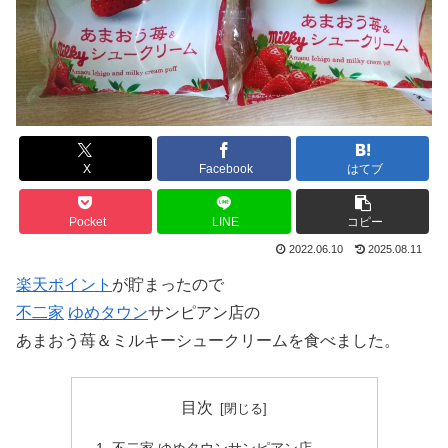
X
Facebook
はてブ
Pocket
LINE
コピー
2022.06.10
2025.08.11
楽天ポイント
が貯まったので
不二家
ゆめタウン
サンピアン店の
あまおう苺＆ミルキーシュークリームを食べました。
目次
不二家 ゆめタウンサンピアン店