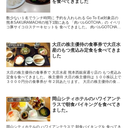
を食べてきました
数少ない１名でランチ時間に 予約を入れられる Go To Eat対象店の
熊本SAKURAMACHIの地下1階にある 「肉バルGOTCHA」の イベリ
コ豚サイコロステーキセットを 食べてきました。 肉バルGOTCHA
サクラマチ熊本店 肉バ...
大庄の株主優待の食事券で大庄水
節約(お食事)
産のもつ煮込み定食を食べてきま
した
大庄の株主優待の食事券で 大庄水産 熊本西銀座通り店の もつ煮込み
定食を食べてきました。 株主優待 大庄の株主優待は １００株以上で
３０００円分の食事券が 年２回あたります。 大庄の株主優待の食事
券は 庄や、大庄水産、馬肉酒場 三村 羊肉...
岡山シティホテルのハワイアンテ
山陰・山陽・四国
ラスで朝食バイキングを食べてき
ました。
岡山シティホテルの ハワイアンテラスで 朝食バイキングを 食べてき