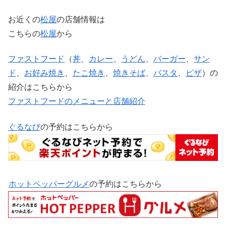
お近くの
松屋
の店舗情報は
こちらの
松屋
から
ファストフード
（
丼
、
カレー
、
うどん
、
バーガー
、
サン
ド
、
お好み焼き
、
たこ焼き
、
焼きそば
、
パスタ
、
ピザ
）の
紹介はこちらから
ファストフードのメニューと店舗紹介
ぐるなび
の予約はこちらから
ホットペッパーグルメ
の予約はこちらから