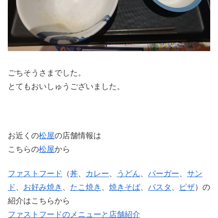
ごちそうさまでした。
とてもおいしゅうございました。
お近くの
松屋
の店舗情報は
こちらの
松屋
から
ファストフード
（
丼
、
カレー
、
うどん
、
バーガー
、
サン
ド
、
お好み焼き
、
たこ焼き
、
焼きそば
、
パスタ
、
ピザ
）の
紹介はこちらから
ファストフードのメニューと店舗紹介