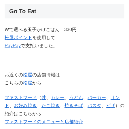
Go To Eat
Wで選べる玉子かけごはん 330円
松屋
ポイント
を使用して
PayPay
で支払いました。
お近くの
松屋
の店舗情報は
こちらの
松屋
から
ファストフード
（
丼
、
カレー
、
うどん
、
バーガー
、
サン
ド
、
お好み焼き
、
たこ焼き
、
焼きそば
、
パスタ
、
ピザ
）の
紹介はこちらから
ファストフードのメニューと店舗紹介