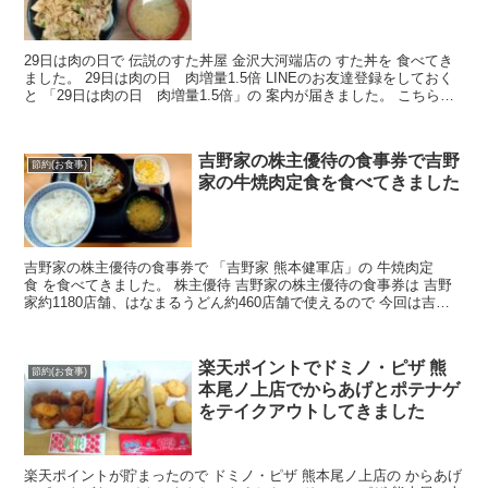
29日は肉の日で 伝説のすた丼屋 金沢大河端店の すた丼を 食べてき
ました。 29日は肉の日 肉増量1.5倍 LINEのお友達登録をしておく
と 「29日は肉の日 肉増量1.5倍」の 案内が届きました。 こちら
LINEのお友達登録していなく...
吉野家の株主優待の食事券で吉野
節約(お食事)
家の牛焼肉定食を食べてきました
吉野家の株主優待の食事券で 「吉野家 熊本健軍店」の 牛焼肉定
食 を食べてきました。 株主優待 吉野家の株主優待の食事券は 吉野
家約1180店舗、はなまるうどん約460店舗で使えるので 今回は吉野
家に行ってきました。 吉野家の株主優待の記事...
楽天ポイントでドミノ・ピザ 熊
節約(お食事)
本尾ノ上店でからあげとポテナゲ
をテイクアウトしてきました
楽天ポイントが貯まったので ドミノ・ピザ 熊本尾ノ上店の からあげ