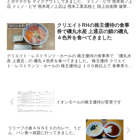
とポテナゲを テイクアウトしてきました。 ドミノ・ピザ 熊本尾ノ上
店 ドミノ・ピザ 熊本尾ノ上店は 熊本工業高校と 陸上自衛隊 健軍駐
屯地の 近くにあります。 ドミノ・ピザの...
クリエイトRHの株主優待の食事
節約(お食事)
券で磯丸水産 上通店の鯖の磯丸
４色丼を食べてきました
クリエイト・レストランツ・ホールの 株主優待の食事券で 「磯丸水
産 上通店」の 磯丸４色丼を食べてきました。 株主優待 クリエイ
ト・レストランツ・ホールの 株主優待は １００株以上で 食事券５０
０円×４枚が 年2回あたります。 クリエイト・...
イオンモールの株主優待が変更です
リリーフ小倉ＡＮＮＥＸのカレー、うど
ん、パン食べ放題に行ってきました。