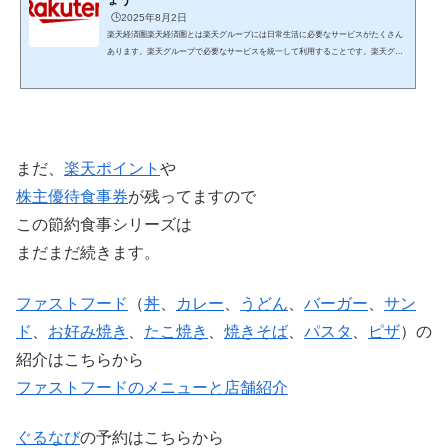
🕒️2025年8月2日
楽天経済圏楽天経済圏とは楽天グループには日常生活に必要なサービスがたくさん
あります。楽天グループで必要なサービスを統一して利用することです。楽天グル
ープのサービスには「楽天ポイント」が貯まる・使えるという特徴があります。サ
ービスを楽天グループに統一することでザクザク楽天ポイントが貯まり貯まったポ
イントを支払いに利用できます。日常生活に必要な楽天のサービスを紹介 楽天市場
楽天市場はインターネット通販の総合ショッピングモール楽天ポイントがザクザク
貯まります。貯まった楽天ポイントが使えます。毎...
まだ、
楽天ポイント
や
株主優待
食事券
が残ってますので
この節約食事シリーズは
まだまだ続きます。
ファストフード
（
丼
、
カレー
、
うどん
、
バーガー
、
サン
ド
、
お好み焼き
、
たこ焼き
、
焼きそば
、
パスタ
、
ピザ
）の
紹介はこちらから
ファストフードのメニューと店舗紹介
ぐるなび
の予約はこちらから