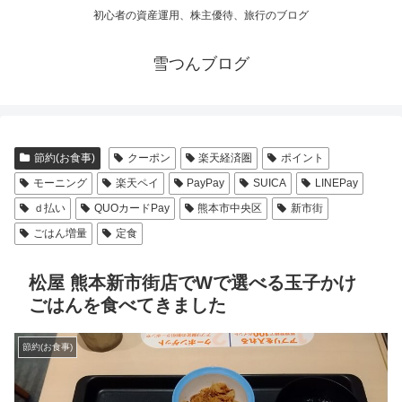
初心者の資産運用、株主優待、旅行のブログ
雪つんブログ
節約(お食事)
クーポン
楽天経済圏
ポイント
モーニング
楽天ペイ
PayPay
SUICA
LINEPay
ｄ払い
QUOカードPay
熊本市中央区
新市街
ごはん増量
定食
松屋 熊本新市街店でWで選べる玉子かけ
ごはんを食べてきました
節約(お食事)