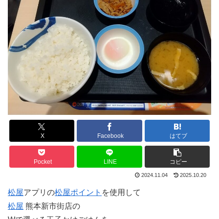
X
Facebook
はてブ
Pocket
LINE
コピー
2024.11.04
2025.10.20
松屋
アプリの
松屋
ポイント
を使用して
松屋
熊本新市街店の