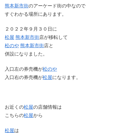
熊本
新市街
のアーケード街の中なので
すぐわかる場所にあります。
２０２２年９月３０日に
松屋
熊本
新市街
店が移転して
松のや
熊本
新市街
店と
併設になりました。
入口左の券売機が
松のや
入口右の券売機が
松屋
になります。
お近くの
松屋
の店舗情報は
こちらの
松屋
から
松屋
は