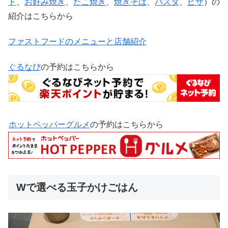
ド
、
お好み焼き
、
たこ焼き
、
焼きそば
、
パスタ
、
ピザ
）の
紹介はこちらから
ファストフードのメニューと店舗紹介
ぐるなび
の予約はこちらから
ホットペッパーグルメ
の予約はこちらから
Wで選べる玉子かけごはん