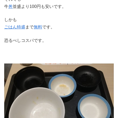
牛
丼
並盛より100円も安いです。
しかも
ごはん特盛
まで
無料
です。
恐るべしコスパです。