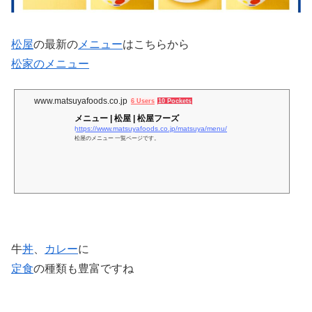
松屋
の最新の
メニュー
はこちらから
松家のメニュー
www.matsuyafoods.co.jp
6 Users
10 Pockets
メニュー | 松屋 | 松屋フーズ
https://www.matsuyafoods.co.jp/matsuya/menu/
松屋のメニュー 一覧ページです。
牛
丼
、
カレー
に
定食
の種類も豊富ですね