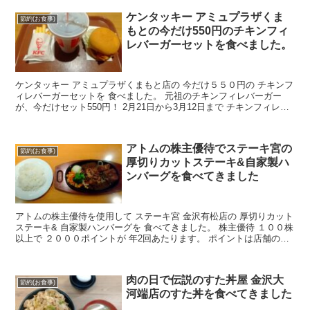
ケンタッキー アミュプラザくま
節約(お食事)
もとの今だけ550円のチキンフィ
レバーガーセットを食べました。
ケンタッキー アミュプラザくまもと店の 今だけ５５０円の チキンフ
ィレバーガーセットを 食べました。 元祖のチキンフィレバーガー
が、今だけセット550円！ 2月21日から3月12日まで チキンフィレバ
ーガーセットが５５０円と ３００円お得に...
アトムの株主優待でステーキ宮の
節約(お食事)
厚切りカットステーキ&自家製ハ
ンバーグを食べてきました
アトムの株主優待を使用して ステーキ宮 金沢有松店の 厚切りカット
ステーキ& 自家製ハンバーグを 食べてきました。 株主優待 １００株
以上で ２０００ポイントが 年2回あたります。 ポイントは店舗の食
事代金や ギフトと交換できます。 アトム...
肉の日で伝説のすた丼屋 金沢大
節約(お食事)
河端店のすた丼を食べてきました