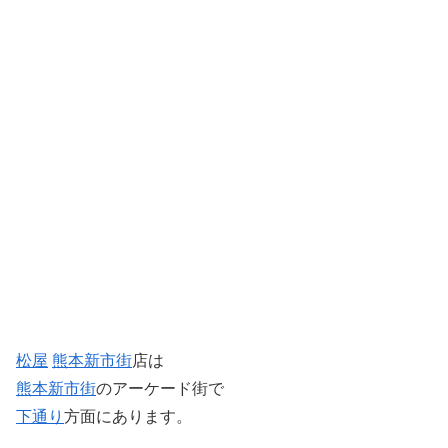
松屋
熊本
新市街
店は
熊本
新市街
のアーケード街で
下通り
方面にあります。