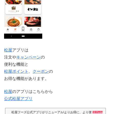
松屋
アプリは
注文や
キャンペーン
の
便利な機能と
松屋
ポイント
、
クーポン
の
お得な機能があります。
松屋
のアプリはこちらから
公式松屋アプリ
松屋フーズ公式アプリがリニューアル!よりお得に、より便利に | 松屋フー
18 Pockets