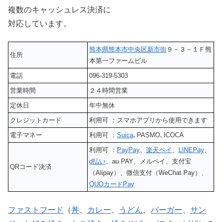
複数のキャッシュレス決済に
対応しています。
熊本県
熊本市中央区
新市街
９－３－１Ｆ熊
住所
本第一ファームビル
電話
096-319-5303
営業時間
２４時間営業
定休日
年中無休
クレジットカード
利用可 ：スマホアプリから使用できます
電子マネー
利用可 ：
Suica
､PASMO､ICOCA
利用可 ：
PayPay
、
楽天ペイ
、
LINEPay
、
d払い
、au PAY、メルペイ、支付宝
QRコード決済
（Alipay）、微信支付（WeChat Pay）、
QUOカードPay
ファストフード
（
丼
、
カレー
、
うどん
、
バーガー
、
サン