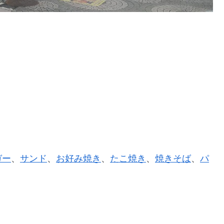
ガー
、
サンド
、
お好み焼き
、
たこ焼き
、
焼きそば
、
パ