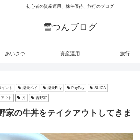
初心者の資産運用、株主優待、旅行のブログ
雪つんブログ
あいさつ
資産運用
旅行
ポイント
楽天ペイ
楽天Edy
PayPay
SUICA
クアウト
丼
吉野家
野家の牛丼をテイクアウトしてきま