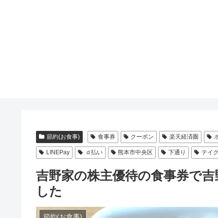
節約(お食事)
食事券
クーポン
楽天経済圏
LINEPay
ｄ払い
熊本市中央区
下通り
テイ
吉野家の株主優待の食事券で吉
した
節約(お食事)