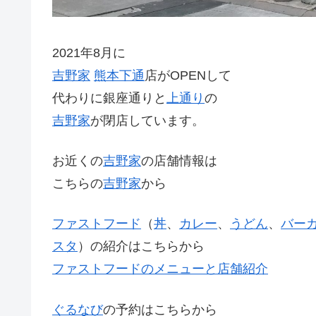
2021年8月に
吉野家
熊本
下通
店がOPENして
代わりに銀座通りと
上通り
の
吉野家
が閉店しています。
お近くの
吉野家
の店舗情報は
こちらの
吉野家
から
ファストフード
（
丼
、
カレー
、
うどん
、
バー
スタ
）の紹介はこちらから
ファストフードのメニューと店舗紹介
ぐるなび
の予約はこちらから