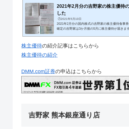
2021年2月分の吉野家の株主優待
した
🕒️2021年5月10日
2021年2月分の国内株式の吉野家の株主優待食事
確定の吉野家は3か月後の5月に株主優待が届きま
主優待の詳細はこちらから株主優待の詳細吉野家は全
分の食事券はけっこう助かります。600円ずつ使用
てよくなりますねこの3000円分の食事券と申込書
株主優待
の紹介記事はこちらから
送すれば缶飯4缶セットと交換してくれるそうです
いごはんが食べたいです。ちなみに郵送の切手は
株主優待の紹介
といけないです。株主優待の紹介記事...
DMM.com証券
の申込はこちらから
吉野家 熊本銀座通り店