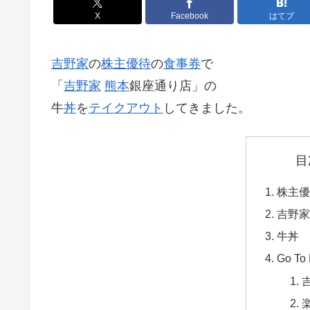
X
Facebook
はてブ
吉野家
の
株主優待
の
食事券
で
「
吉野家
熊本
銀座通り店」の
牛
丼
を
テイクアウト
してきました。
目
株主優
吉野家
牛丼 
Go To 