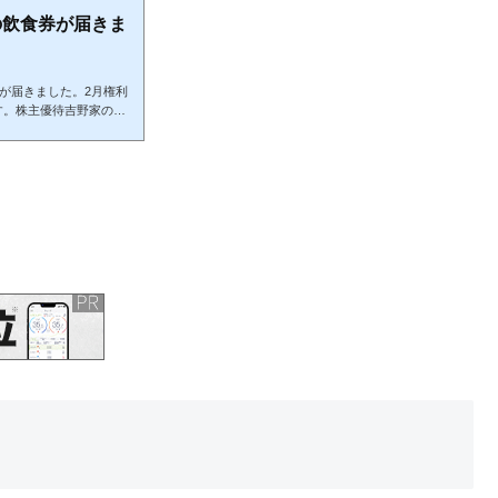
の飲食券が届きま
券が届きました。2月権利
す。株主優待吉野家の株
国にあるので3000円
しても5回は自炊しなく
を同封の封筒に入れて郵
が私はお店に行って暖か
こちらで買って貼らない