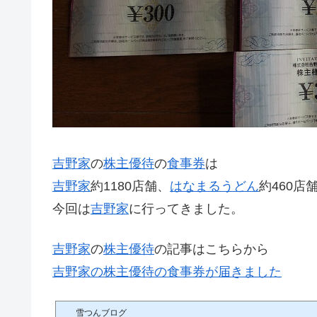
吉野家
の
株主優待
の
食事券
は
吉野家
約1180店舗、
はなまるうどん
約460店
今回は
吉野家
に行ってきました。
吉野家
の
株主優待
の記事はこちらから
吉野家の株主優待の食事券が届きました
雪つんブログ