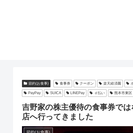
節約(お食事)
食事券
クーポン
楽天経済圏
PayPay
SUICA
LINEPay
ｄ払い
熊本市東区
吉野家の株主優待の食事券では
店へ行ってきました
節約(お食事)