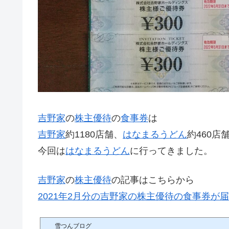
吉野家
の
株主優待
の
食事券
は
吉野家
約1180店舗、
はなまるうどん
約460店
今回は
はなまるうどん
に行ってきました。
吉野家
の
株主優待
の記事はこちらから
2021年2月分の吉野家の株主優待の食事券が
雪つんブログ