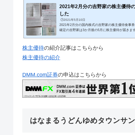
2021年2月分の吉野家の株主優待
した
🕒️2021年5月10日
2021年2月分の国内株式の吉野家の株主優待食事
確定の吉野家は3か月後の5月に株主優待が届きま
主優待の詳細はこちらから株主優待の詳細吉野家は全
分の食事券はけっこう助かります。600円ずつ使用
てよくなりますねこの3000円分の食事券と申込書
株主優待
の紹介記事はこちらから
送すれば缶飯4缶セットと交換してくれるそうです
いごはんが食べたいです。ちなみに郵送の切手は
株主優待の紹介
といけないです。株主優待の紹介記事...
DMM.com証券
の申込はこちらから
はなまるうどんゆめタウンサ