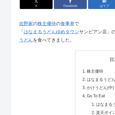
X
Facebook
はてブ
吉野家
の
株主優待
の
食事券
で
「
はなまるうどん
ゆめタウン
サンピアン店」
うどん
を食べてきました。
目
株主優待
はなまるうど
かけうどん(中
Go To Eat
はなまる
楽天ポイ