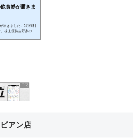
の飲食券が届きま
券が届きました。2月権利
す。株主優待吉野家の株
国にあるので3000円
しても5回は自炊しなく
を同封の封筒に入れて郵
が私はお店に行って暖か
こちらで買って貼らない
ンピアン店