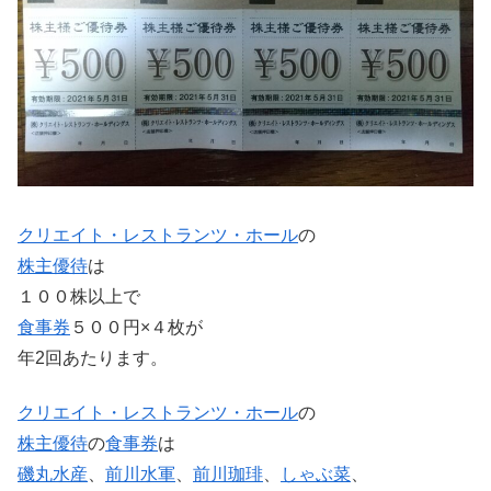
クリエイト・レストランツ・ホール
の
株主優待
は
１００株以上で
食事券
５００円×４枚が
年2回あたります。
クリエイト・レストランツ・ホール
の
株主優待
の
食事券
は
磯丸水産
、
前川水軍
、
前川珈琲
、
しゃぶ菜
、