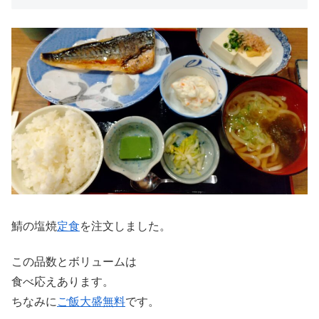
鯖の塩焼
定食
を注文しました。
この品数とボリュームは
食べ応えあります。
ちなみに
ご飯大盛無料
です。