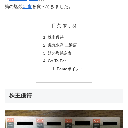
鯖の塩焼
定食
を食べてきました。
目次
株主優待
磯丸水産 上通店
鯖の塩焼定食
Go To Eat
Pontaポイント
株主優待