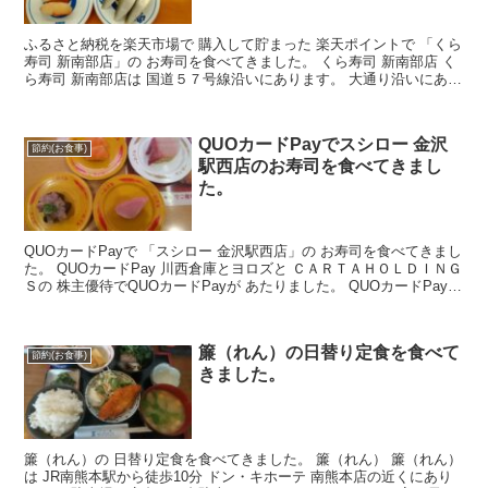
ふるさと納税を楽天市場で 購入して貯まった 楽天ポイントで 「くら
寿司 新南部店」の お寿司を食べてきました。 くら寿司 新南部店 く
ら寿司 新南部店は 国道５７号線沿いにあります。 大通り沿いにあり
ますので すぐわかると思います。 お近く...
QUOカードPayでスシロー 金沢
節約(お食事)
駅西店のお寿司を食べてきまし
た。
QUOカードPayで 「スシロー 金沢駅西店」の お寿司を食べてきまし
た。 QUOカードPay 川西倉庫とヨロズと ＣＡＲＴＡＨＯＬＤＩＮＧ
Ｓの 株主優待でQUOカードPayが あたりました。 QUOカードPayは
くら寿司、スシロー、かっ...
簾（れん）の日替り定食を食べて
節約(お食事)
きました。
簾（れん）の 日替り定食を食べてきました。 簾（れん） 簾（れん）
は JR南熊本駅から徒歩10分 ドン・キホーテ 南熊本店の近くにあり