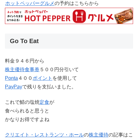
ホットペッパーグルメ
の予約はこちらから
Go To Eat
料金９４６円から
株主優待
食事券
５００円分引いて
Ponta
４００
ポイント
を使用して
PayPay
で残りを支払いました。
これで鯖の塩焼
定食
が
食べられると思うと
かなりお得ですよね
クリエイト・レストランツ・ホール
の
株主優待
の記事はこ