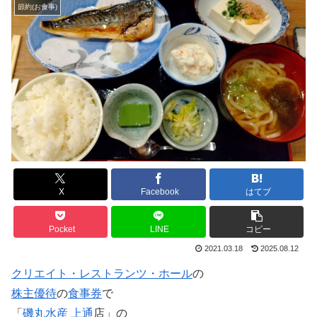
節約(お食事)
X
Facebook
はてブ
Pocket
LINE
コピー
2021.03.18
2025.08.12
クリエイト・レストランツ・ホール
の
株主優待
の
食事券
で
「
磯丸水産
上通
店」の