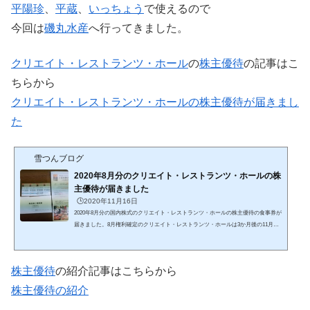
平陽珍
、
平蔵
、
いっちょう
で使えるので
今回は
磯丸水産
へ行ってきました。
クリエイト・レストランツ・ホール
の
株主優待
の記事はこ
ちらから
クリエイト・レストランツ・ホールの株主優待が届きまし
た
雪つんブログ
2020年8月分のクリエイト・レストランツ・ホールの株
主優待が届きました
🕒️2020年11月16日
2020年8月分の国内株式のクリエイト・レストランツ・ホールの株主優待の食事券が
届きました。8月権利確定のクリエイト・レストランツ・ホールは3か月後の11月に
株主優待が届きます。株式投資を始めてから3か月が過ぎて３個目となる株主優待で
す。株主優待クリエイト・レストランツ・ホールの株主優待の詳細はこちらから株
主優待の詳細１００株以上で年２回２０００円相当の株主優待食事券があたりま
株主優待
の紹介記事はこちらから
す。株数に応じて８段階も設定されています。400株以上で継続保有株主優遇制度も
あります。クリエイト・レストランツ・ホールの株主優待...
株主優待の紹介