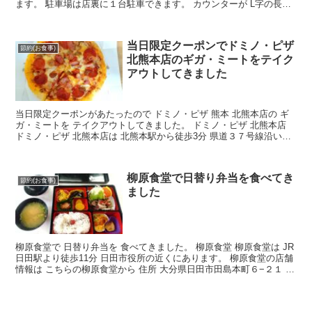
ます。 駐車場は店裏に１台駐車できます。 カウンターが L字の長椅
子になっており 約１５名座れるそうです。...
当日限定クーポンでドミノ・ピザ
節約(お食事)
北熊本店のギガ・ミートをテイク
アウトしてきました
当日限定クーポンがあたったので ドミノ・ピザ 熊本 北熊本店の ギ
ガ・ミートを テイクアウトしてきました。 ドミノ・ピザ 北熊本店
ドミノ・ピザ 北熊本店は 北熊本駅から徒歩3分 県道３７号線沿いに
あります。 大通り沿いなので すぐわかる場...
柳原食堂で日替り弁当を食べてき
節約(お食事)
ました
柳原食堂で 日替り弁当を 食べてきました。 柳原食堂 柳原食堂は JR
日田駅より徒歩11分 日田市役所の近くにあります。 柳原食堂の店舗
情報は こちらの柳原食堂から 住所 大分県日田市田島本町６−２１ 電
話 0973-24-7656 営業時...