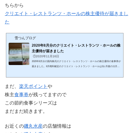
ちらから
クリエイト・レストランツ・ホールの株主優待が届きまし
た
雪つんブログ
2020年8月分のクリエイト・レストランツ・ホールの株
主優待が届きました
🕒️2020年11月16日
2020年8月分の国内株式のクリエイト・レストランツ・ホールの株主優待の食事券が
届きました。8月権利確定のクリエイト・レストランツ・ホールは3か月後の11月に
株主優待が届きます。株式投資を始めてから3か月が過ぎて３個目となる株主優待で
す。株主優待クリエイト・レストランツ・ホールの株主優待の詳細はこちらから株
主優待の詳細１００株以上で年２回２０００円相当の株主優待食事券があたりま
まだ、
楽天ポイント
や
す。株数に応じて８段階も設定されています。400株以上で継続保有株主優遇制度も
あります。クリエイト・レストランツ・ホールの株主優待...
株主
食事券
が残ってますので
この節約食事シリーズは
まだまだ続きます。
お近くの
磯丸水産
の店舗情報は