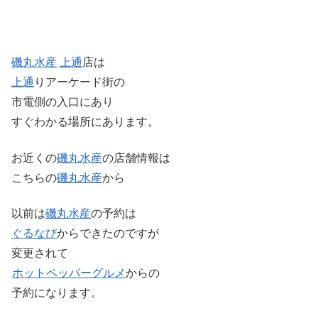
磯丸水産
上通
店は
上通
りアーケード街の
市電側の入口にあり
すぐわかる場所にあります。
お近くの
磯丸水産
の店舗情報は
こちらの
磯丸水産
から
以前は
磯丸水産
の予約は
ぐるなび
からできたのですが
変更されて
ホットペッパーグルメ
からの
予約になります。