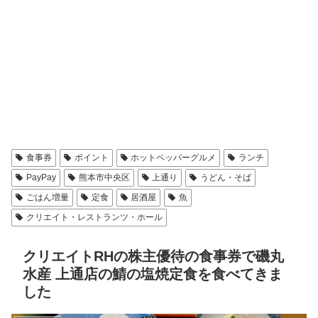
食事券
ポイント
ホットペッパーグルメ
ランチ
PayPay
熊本市中央区
上通り
うどん・そば
ごはん増量
定食
居酒屋
魚
クリエイト・レストランツ・ホール
クリエイトRHの株主優待の食事券で磯丸
水産 上通店の鯖の塩焼定食を食べてきま
した