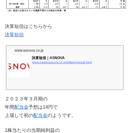
決算短信はこちらから
決算短信
www.asnova.co.jp
決算短信｜ASNOVA
https://www.asnova.co.jp/ir/library/result.html
２０２３年３月期の
年間
配当金
予想は14円で
上場して初の
配当金
のようです。
1株当たりの当期純利益の