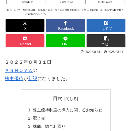
X
Facebook
はてブ
Pocket
LINE
コピー
2022.08.31
2025.08.11
２０２２年８月３１日
ＡＳＮＯＶＡ
の
株主優待
が
新設
になりました。
目次
株主優待制度の導入に関するお知らせ
配当金
株価、総合利回り