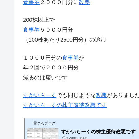
食事券
２０００円分に
改悪
200株以上で
食事券
５０００円分
（100株あたり2500円分）の追加
１０００円分の
食事券
が
年２回で２０００円分
減るのは痛いです
すかいらーく
でも同じような
改悪
がありまし
すかいらーくの株主優待改悪です
雪つんブログ
すかいらーくの株主優待改悪です
🕒️2020年10月4日