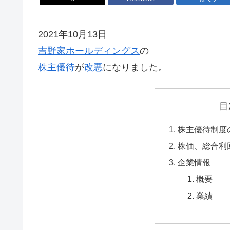
2021年10月13日
吉野家ホールディングス
の
株主優待
が
改悪
になりました。
目
株主優待制度
株価、総合利
企業情報
概要
業績