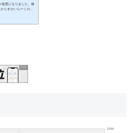
優待が改悪になりました。株
らからすかいらーくの株
変更は痛いよー優待利回り
OKだけど年間4000円は
紹介記事はこちらから株
、総合利回り2020/10/
り：2.65％株価1600円