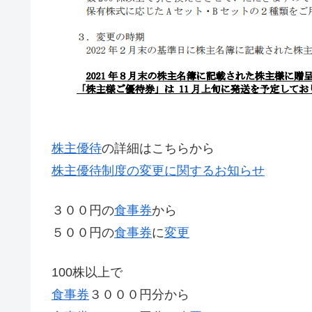
株主優待
の詳細はこちらから
株主優待制度の変更に関するお知らせ
３００円の
食事券
から
５００円の
食事券
に
変更
100株以上で
食事券
３０００円分から