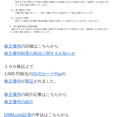
株主優待
の詳細はこちらから
株主優待制度の新設に関するお知らせ
１００株以上で
1,000 円相当の
QUOカードPay
の
株主優待
が
新設
されました。
株主優待
の紹介記事はこちらから
株主優待の紹介
DMM.com証券
の申込はこちらから