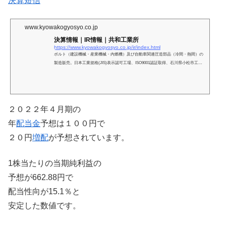
決算短信
www.kyowakogyosyo.co.jp
決算情報｜IR情報｜共和工業所
https://www.kyowakogyosyo.co.jp/ir/index.html
ボルト（建設機械・産業機械・内燃機）及び自動車関連圧造部品（冷間・熱間）の
製造販売。日本工業規格(JIS)表示認可工場、ISO9001認証取得、石川県小松市工業
団地1-57
２０２２年４月期の
年
配当金
予想は１００円で
２０円
増配
が予想されています。
1株当たりの当期純利益の
予想が662.88円で
配当性向が15.1％と
安定した数値です。