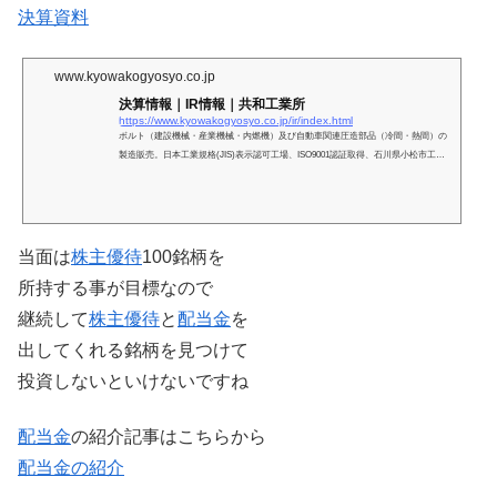
決算資料
www.kyowakogyosyo.co.jp
決算情報｜IR情報｜共和工業所
https://www.kyowakogyosyo.co.jp/ir/index.html
ボルト（建設機械・産業機械・内燃機）及び自動車関連圧造部品（冷間・熱間）の
製造販売。日本工業規格(JIS)表示認可工場、ISO9001認証取得、石川県小松市工業
団地1-57
当面は
株主優待
100銘柄を
所持する事が目標なので
継続して
株主優待
と
配当金
を
出してくれる銘柄を見つけて
投資しないといけないですね
配当金
の紹介記事はこちらから
配当金の紹介