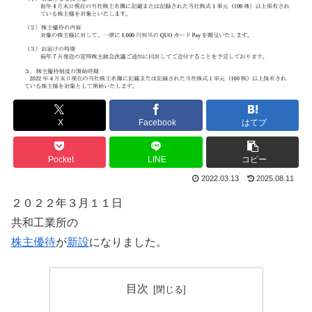
X
Facebook
はてブ
Pocket
LINE
コピー
2022.03.13
2025.08.11
２０２２年３月１１日
共和工業所の
株主優待
が
新設
になりました。
目次