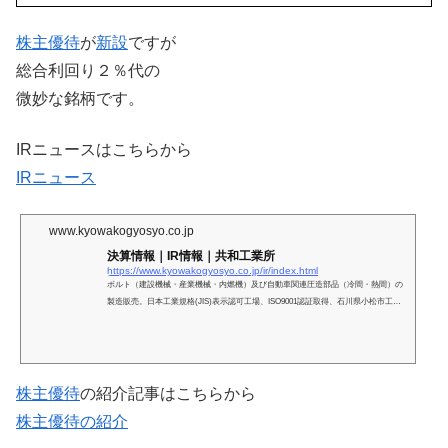
株主優待
が
新設
ですが
総合利回り２％代の
微妙な銘柄です。
IRニュースはこちらから
IRニュース
www.kyowakogyosyo.co.jp
決算情報｜IR情報｜共和工業所
https://www.kyowakogyosyo.co.jp/ir/index.html
ボルト（建設機械・産業機械・内燃機）及び自動車関連圧造部品（冷間・熱間）の
製造販売。日本工業規格(JIS)表示認可工場、ISO9001認証取得、石川県小松市工業
団地1-57
株主優待
の紹介記事はこちらから
株主優待の紹介