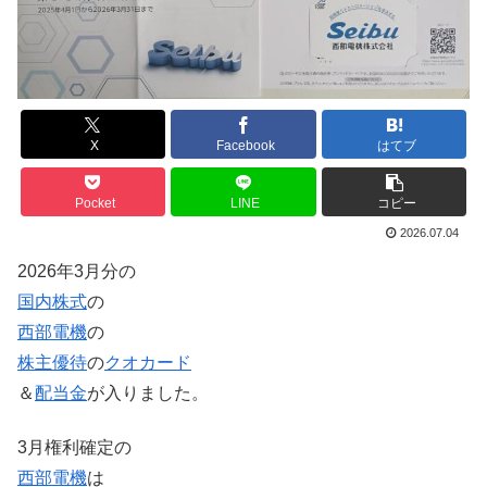
X
Facebook
はてブ
Pocket
LINE
コピー
2026.07.04
2026年3月分の
国内株式
の
西部電機
の
株主優待
の
クオカード
＆
配当金
が入りました。
3月権利確定の
西部電機
は