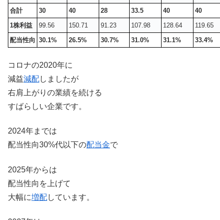
合計
30
40
28
33.5
40
40
1株利益
99.56
150.71
91.23
107.98
128.64
119.65
配当性向
30.1%
26.5%
30.7%
31.0%
31.1%
33.4%
コロナの2020年に
減益
減配
しましたが
右肩上がりの業績を続ける
すばらしい企業です。
2024年までは
配当性向30%代以下の
配当金
で
2025年からは
配当性向を上げて
大幅に
増配
しています。