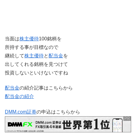
当面は
株主優待
100銘柄を
所持する事が目標なので
継続して
株主優待
と
配当金
を
出してくれる銘柄を見つけて
投資しないといけないですね
配当金
の紹介記事はこちらから
配当金の紹介
DMM.com証券
の申込はこちらから