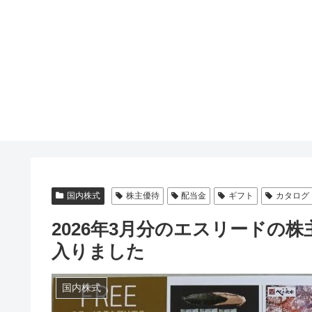
国内株式
株主優待
配当金
ギフト
カタログ
2026年3月分のエスリードの
入りました
国内株式