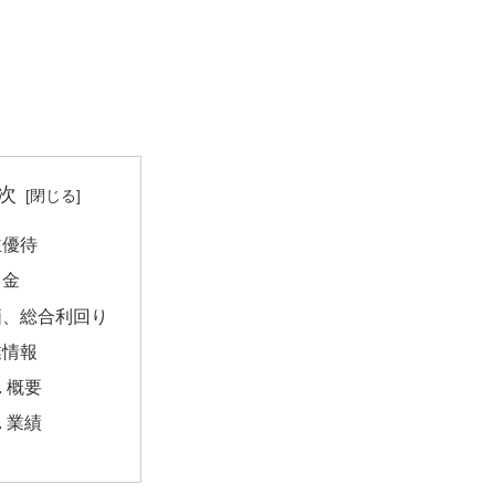
次
主優待
当金
価、総合利回り
業情報
概要
業績