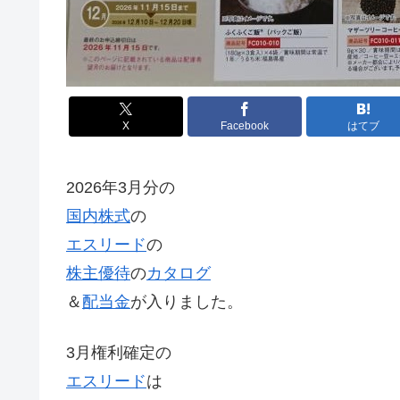
X
Facebook
はてブ
2026年3月分の
国内株式
の
エスリード
の
株主優待
の
カタログ
＆
配当金
が入りました。
3月権利確定の
エスリード
は