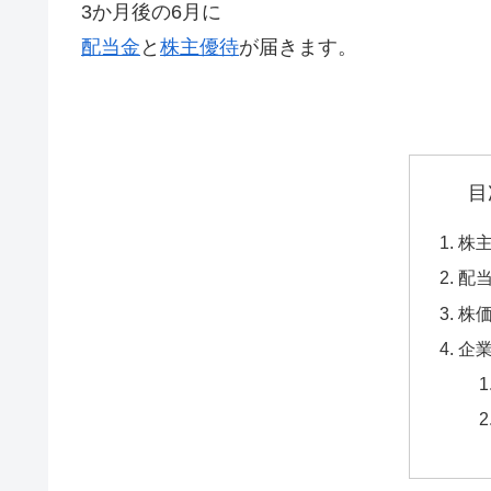
3か月後の6月に
配当金
と
株主優待
が届きます。
目
株
配
株
企