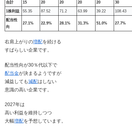
合計
15
20
20
20
20
30
1株利益
55.35
87.52
71.2
63.99
39.22
108.43
配当性
27.1%
22.9%
28.1%
31.3%
51.0%
27.7%
向
右肩上がりの
増配
を続ける
すばらしい企業です。
配当性向が30％代以下で
配当金
が決まるようですが
減益しても
減配
はしない
意識の高い企業です。
2027年は
高い利益を維持しつつ
大幅
増配
を予想しています。