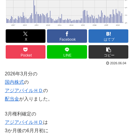
X
Facebook
はてブ
Pocket
LINE
コピー
2026.06.04
2026年3月分の
国内株式
の
アジアパイルＨＤ
の
配当金
が入りました。
3月権利確定の
アジアパイルＨＤ
は
3か月後の6月月初に