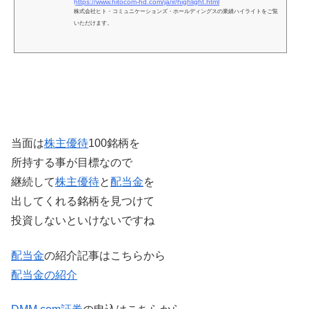
https://www.hitocom-hd.com/ja/ir/highlight.html
株式会社ヒト・コミュニケーションズ・ホールディングスの業績ハイライトをご覧
いただけます。
当面は
株主優待
100銘柄を
所持する事が目標なので
継続して
株主優待
と
配当金
を
出してくれる銘柄を見つけて
投資しないといけないですね
配当金
の紹介記事はこちらから
配当金の紹介