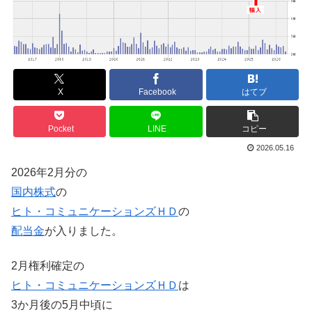
X
Facebook
はてブ
Pocket
LINE
コピー
2026.05.16
2026年2月分の
国内株式
の
ヒト・コミュニケーションズＨＤ
の
配当金
が入りました。
2月権利確定の
ヒト・コミュニケーションズＨＤ
は
3か月後の5月中頃に