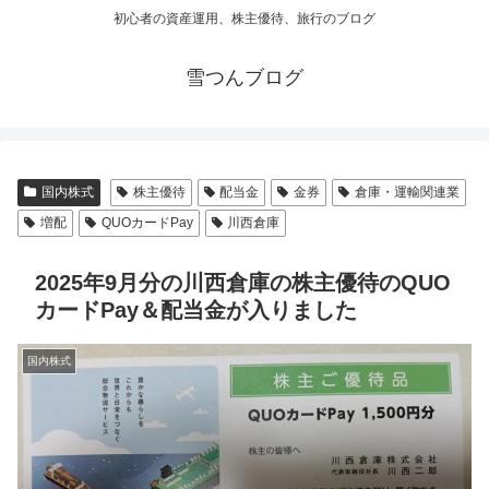
初心者の資産運用、株主優待、旅行のブログ
雪つんブログ
国内株式
株主優待
配当金
金券
倉庫・運輸関連業
増配
QUOカードPay
川西倉庫
2025年9月分の川西倉庫の株主優待のQUO
カードPay＆配当金が入りました
国内株式