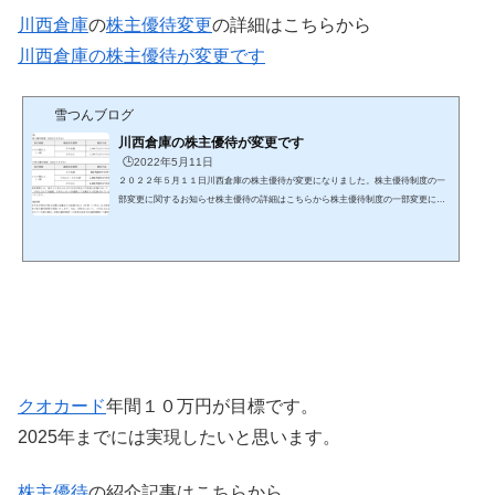
川西倉庫
の
株主優待
変更
の詳細はこちらから
川西倉庫の株主優待が変更です
雪つんブログ
川西倉庫の株主優待が変更です
🕒️2022年5月11日
２０２２年５月１１日川西倉庫の株主優待が変更になりました。株主優待制度の一
部変更に関するお知らせ株主優待の詳細はこちらから株主優待制度の一部変更に関
するお知らせ１００株以上で３年未満がクオカード１０００円相当がクオカード５
００円相当に改悪されました。５年以上継続保有でクオカード２０００円相当が改
善されました。株主優待の紹介記事はこちらから株主優待の紹介DMM.com証券の
申込はこちらから 配当金 決算短信はこちらから決算短信２０２２年３月期の年間配
当金は１４円で１円減配しています。1株当たりの当期純利...
クオカード
年間１０万円が目標です。
2025年までには実現したいと思います。
株主優待
の紹介記事はこちらから