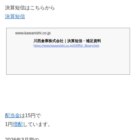
決算短信はこちらから
決算短信
www.kawanishi.co.jp
川西倉庫株式会社｜決算短信・補足資料
https://www.kawanishi.co.jp/04IR/ir_library.htm
配当金
は15円で
1円
増配
しています。
2026年3月期の