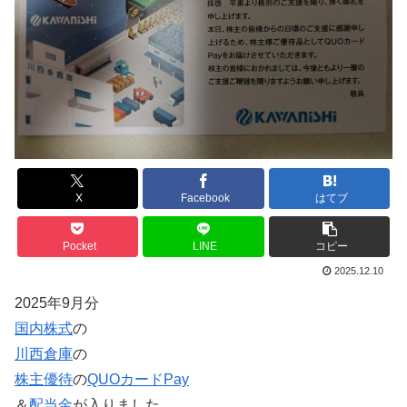
X
Facebook
はてブ
Pocket
LINE
コピー
2025.12.10
2025年9月分
国内株式
の
川西倉庫
の
株主優待
の
QUOカードPay
＆
配当金
が入りました。