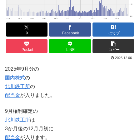
X
Facebook
はてブ
Pocket
LINE
コピー
2025.12.06
2025年9月分の
国内株式
の
北川鉄工所
の
配当金
が入りました。
9月権利確定の
北川鉄工所
は
3か月後の12月月初に
配当金
が入ります。