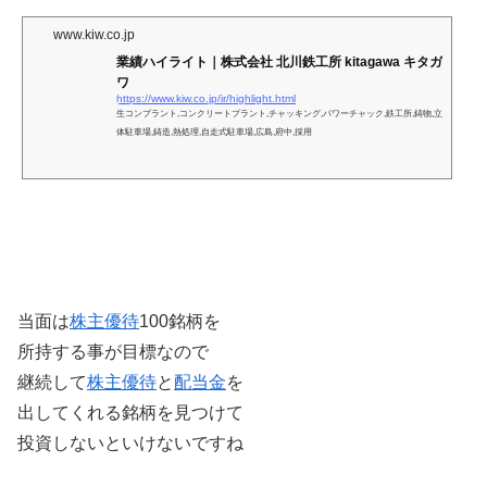
www.kiw.co.jp
業績ハイライト｜株式会社 北川鉄工所 kitagawa キタガ
ワ
https://www.kiw.co.jp/ir/highlight.html
生コンプラント,コンクリートプラント,チャッキング,パワーチャック,鉄工所,鋳物,立
体駐車場,鋳造,熱処理,自走式駐車場,広島,府中,採用
当面は
株主優待
100銘柄を
所持する事が目標なので
継続して
株主優待
と
配当金
を
出してくれる銘柄を見つけて
投資しないといけないですね