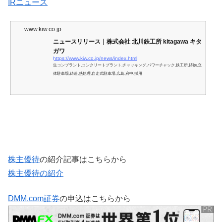
IRニュース
www.kiw.co.jp
ニュースリリース｜株式会社 北川鉄工所 kitagawa キタ
ガワ
https://www.kiw.co.jp/news/index.html
生コンプラント,コンクリートプラント,チャッキング,パワーチャック,鉄工所,鋳物,立
体駐車場,鋳造,熱処理,自走式駐車場,広島,府中,採用
株主優待
の紹介記事はこちらから
株主優待の紹介
DMM.com証券
の申込はこちらから