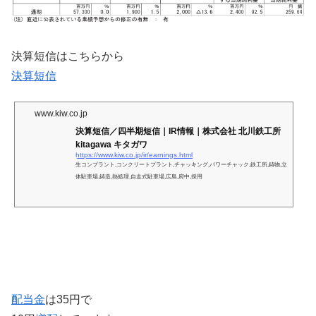
決算短信はこちらから
決算短信
www.kiw.co.jp
決算短信／四半期短信｜IR情報｜株式会社 北川鉄工所
kitagawa キタガワ
https://www.kiw.co.jp/ir/earnings.html
生コンプラント,コンクリートプラント,チャッキング,パワーチャック,鉄工所,鋳物,立
体駐車場,鋳造,熱処理,自走式駐車場,広島,府中,採用
配当金
は35円で