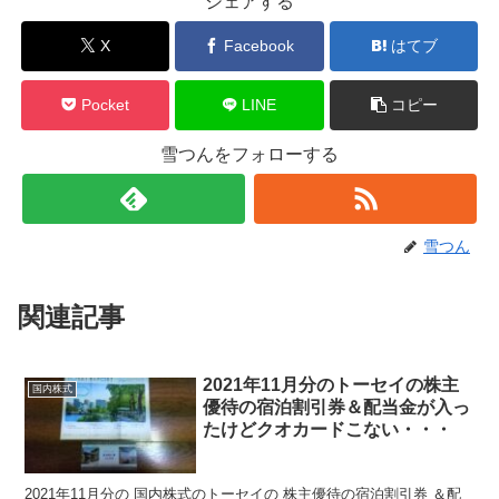
シェアする
X
Facebook
はてブ
Pocket
LINE
コピー
雪つんをフォローする
雪つん
関連記事
2021年11月分のトーセイの株主
国内株式
優待の宿泊割引券＆配当金が入っ
たけどクオカードこない・・・
2021年11月分の 国内株式のトーセイの 株主優待の宿泊割引券 ＆配