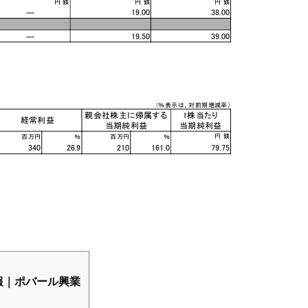
報｜ポバール興業