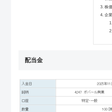
株
企
配当金