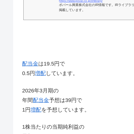
https://www.poval.co.jp/ir/library/
ポバール興業株式会社のIR情報です。IRライブラ
掲載しています。
配当金
は19.5円で
0.5円
増配
しています。
2026年3月期の
年間
配当金
予想は39円で
1円
増配
を予想しています。
1株当たりの当期純利益の