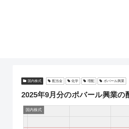
国内株式
配当金
化学
増配
ポバール興業
2025年9月分のポバール興業
国内株式