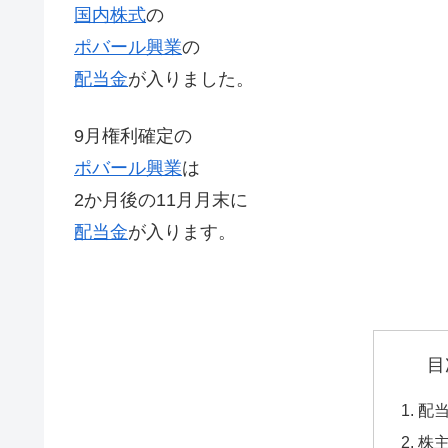
国内株式
の
ポバール興業
の
配当金
が入りました。
9月権利確定の
ポバール興業
は
2か月後の11月月末に
配当金
が入ります。
目
配
株