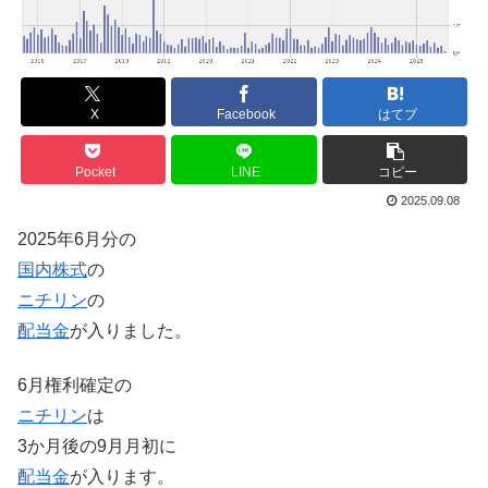
X
Facebook
はてブ
Pocket
LINE
コピー
2025.09.08
2025年6月分の
国内株式
の
ニチリン
の
配当金
が入りました。
6月権利確定の
ニチリン
は
3か月後の9月月初に
配当金
が入ります。