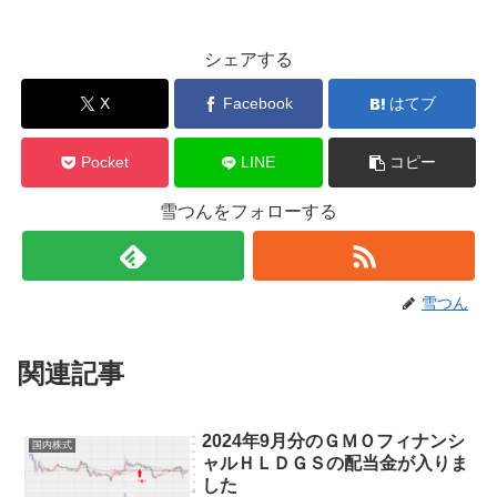
シェアする
X
Facebook
はてブ
Pocket
LINE
コピー
雪つんをフォローする
雪つん
関連記事
2024年9月分のＧＭＯフィナンシ
国内株式
ャルＨＬＤＧＳの配当金が入りま
した