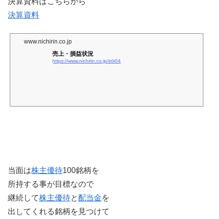
決算資料はこちらから
決算資料
www.nichirin.co.jp
売上・損益状況
https://www.nichirin.co.jp/ir/ir04
当面は
株主優待
100銘柄を
所持する事が目標なので
継続して
株主優待
と
配当金
を
出してくれる銘柄を見つけて