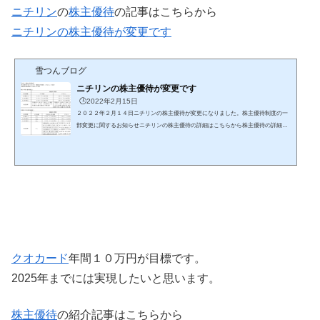
ニチリン
の
株主優待
の記事はこちらから
ニチリンの株主優待が変更です
雪つんブログ
ニチリンの株主優待が変更です
🕒️2022年2月15日
２０２２年２月１４日ニチリンの株主優待が変更になりました。株主優待制度の一
部変更に関するお知らせニチリンの株主優待の詳細はこちらから株主優待の詳細１
年以上の継続保有に改悪しました。２０２１年以前に保有していれば２０２１年１
２月と２０２２年１２月にクオカードがあたるが２０２２年以降に購入した場合は
２０２２年１２月にクオカードが当らないという事ですね株主優待の紹介記事はこ
ちらから株主優待の紹介DMM.com証券の申込はこちらから 配当金 決算短信はこち
らから決算短信２０２２年１２月期の年間配当金予想は７６...
クオカード
年間１０万円が目標です。
2025年までには実現したいと思います。
株主優待
の紹介記事はこちらから