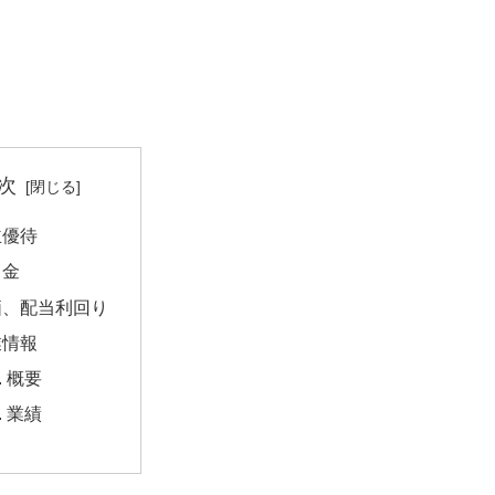
次
主優待
当金
価、配当利回り
業情報
概要
業績