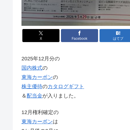
X
Facebook
はてブ
2025年12月分の
国内株式
の
東海カーボン
の
株主優待
の
カタログ
ギフト
＆
配当金
が入りました。
12月権利確定の
東海カーボン
は