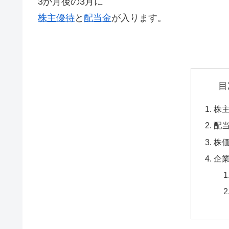
3か月後の3月に
株主優待
と
配当金
が入ります。
目
株
配
株
企