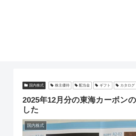
国内株式
株主優待
配当金
ギフト
カタログ
2025年12月分の東海カーボ
した
国内株式