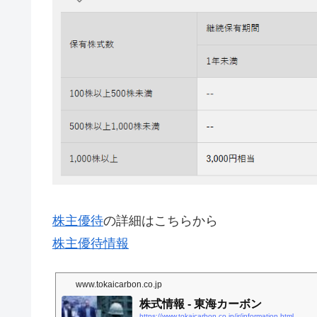
株主優待
の詳細はこちらから
株主優待情報
www.tokaicarbon.co.jp
株式情報 - 東海カーボン
https://www.tokaicarbon.co.jp/ir/information.html