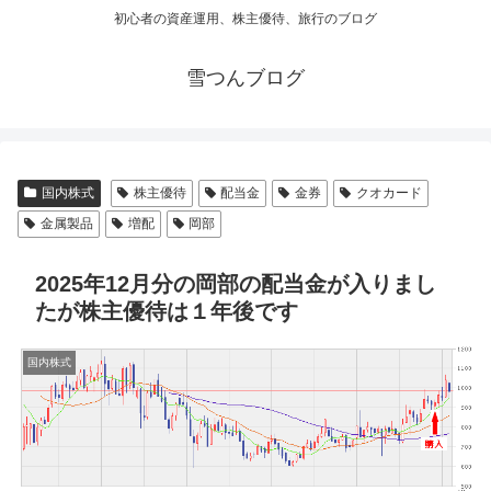
初心者の資産運用、株主優待、旅行のブログ
雪つんブログ
国内株式
株主優待
配当金
金券
クオカード
金属製品
増配
岡部
2025年12月分の岡部の配当金が入りまし
たが株主優待は１年後です
国内株式