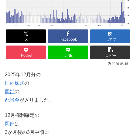
X
Facebook
はてブ
Pocket
LINE
コピー
2026.03.15
2025年12月分の
国内株式
の
岡部
の
配当金
が入りました。
12月権利確定の
岡部
は
3か月後の3月中頃に