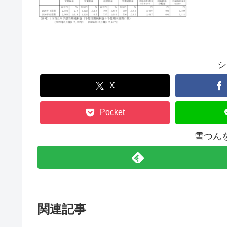
シ
X
Pocket
雪つん
関連記事