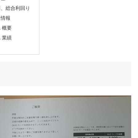
価、総合利回り
業情報
概要
業績