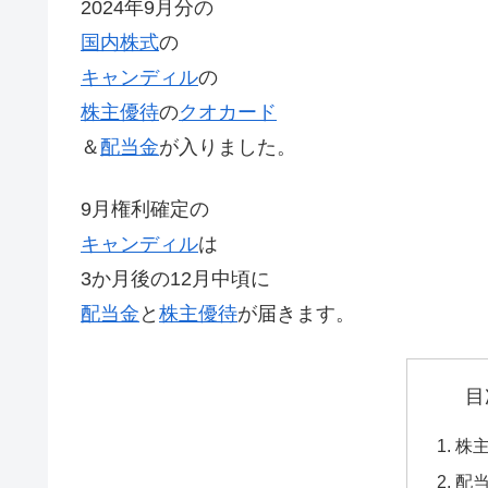
2024年9月分の
国内株式
の
キャンディル
の
株主優待
の
クオカード
＆
配当金
が入りました。
9月権利確定の
キャンディル
は
3か月後の12月中頃に
配当金
と
株主優待
が届きます。
目
株
配