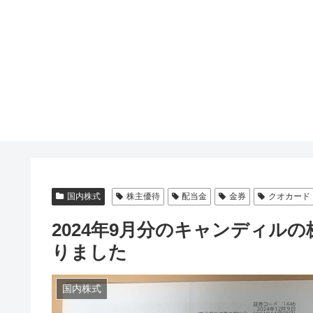
国内株式
株主優待
配当金
金券
クオカード
2024年9月分のキャンディル
りました
国内株式