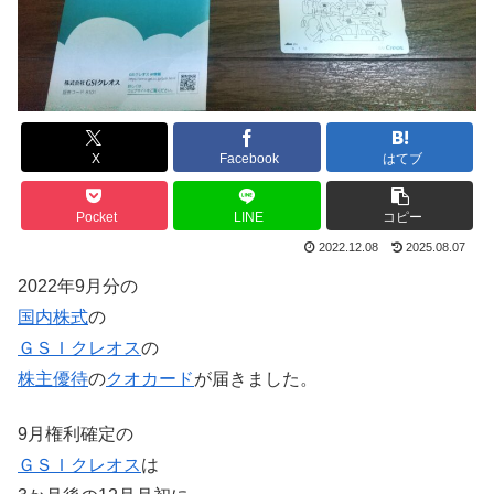
X
Facebook
はてブ
Pocket
LINE
コピー
2022.12.08
2025.08.07
2022年9月分の
国内株式
の
ＧＳＩクレオス
の
株主優待
の
クオカード
が届きました。
9月権利確定の
ＧＳＩクレオス
は