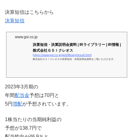
決算短信はこちらから
決算短信
www.gsi.co.jp
決算短信・決算説明会資料 | IRライブラリー | IR情報 |
株式会社ＧＳＩクレオス
https://www.gsi.co.jp/ja/ir/library/result.html
株式会社ＧＳＩクレオスの決算短信・決算説明会資料をご覧いただけます。
2023年3月期の
年間
配当金
予想は70円と
5円
増配
が予想されています。
1株当たりの当期純利益の
予想が138.7円で
配当性向が46.9％と