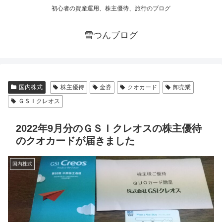
初心者の資産運用、株主優待、旅行のブログ
雪つんブログ
国内株式
株主優待
金券
クオカード
卸売業
ＧＳＩクレオス
2022年9月分のＧＳＩクレオスの株主優待
のクオカードが届きました
国内株式