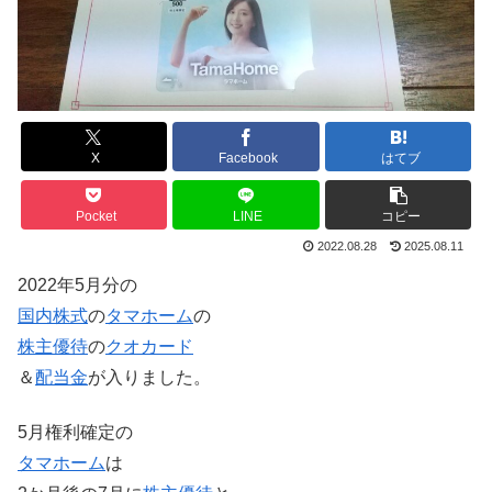
X
Facebook
はてブ
Pocket
LINE
コピー
2022.08.28
2025.08.11
2022年5月分の
国内株式
の
タマホーム
の
株主優待
の
クオカード
＆
配当金
が入りました。
5月権利確定の
タマホーム
は