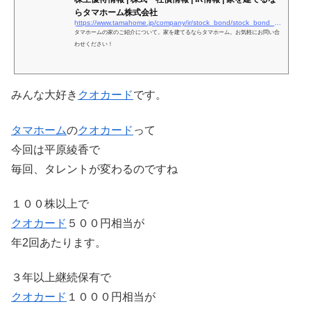
らタマホーム株式会社
https://www.tamahome.jp/company/ir/stock_bond/stock_bond_03.html
タマホームの家のご紹介について。家を建てるならタマホーム。お気軽にお問い合
わせください！
みんな大好き
クオカード
です。
タマホーム
の
クオカード
って
今回は平原綾香で
毎回、タレントが変わるのですね
１００株以上で
クオカード
５００円相当が
年2回あたります。
３年以上継続保有で
クオカード
１０００円相当が