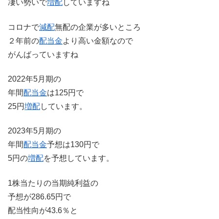
凄い勢いで
増配
していますね
コロナで
減配
無配の企業が多いところ
２年前の
配当金
より高い金額なので
がんばっていますね
2022年5月期の
年間
配当金
は125円で
25円
増配
しています。
2023年5月期の
年間
配当金
予想は130円で
5円の
増配
を予想しています。
1株当たりの当期純利益の
予想が286.65円で
配当性向が43.6％と