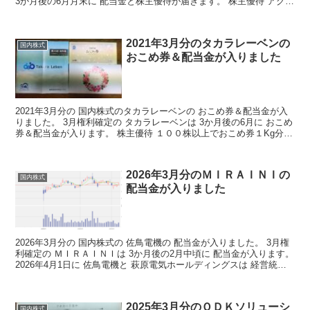
3か月後の6月月末に 配当金と株主優待が届きます。 株主優待 アグレ
都市デザインの株主優待の詳細はこち...
2021年3月分のタカラレーベンの
国内株式
おこめ券＆配当金が入りました
2021年3月分の 国内株式のタカラレーベンの おこめ券＆配当金が入
りました。 3月権利確定の タカラレーベンは 3か月後の6月に おこめ
券＆配当金が入ります。 株主優待 １００株以上でおこめ券１Kg分
５００株以上でおこめ券３Kg分 １０...
2026年3月分のＭＩＲＡＩＮＩの
国内株式
配当金が入りました
2026年3月分の 国内株式の 佐鳥電機の 配当金が入りました。 3月権
利確定の ＭＩＲＡＩＮＩは 3か月後の2月中頃に 配当金が入ります。
2026年4月1日に 佐鳥電機と 萩原電気ホールディングスは 経営統合
し 共同持株会社 「MIRA...
2025年3月分のＯＤＫソリューシ
国内株式