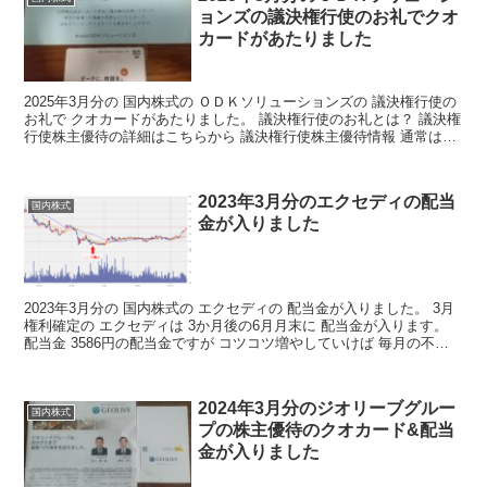
ョンズの議決権行使のお礼でクオ
カードがあたりました
2025年3月分の 国内株式の ＯＤＫソリューションズの 議決権行使の
お礼で クオカードがあたりました。 議決権行使のお礼とは？ 議決権
行使株主優待の詳細はこちらから 議決権行使株主優待情報 通常は株
主が株主総会に出席して議案に対する賛否を...
2023年3月分のエクセディの配当
国内株式
金が入りました
2023年3月分の 国内株式の エクセディの 配当金が入りました。 3月
権利確定の エクセディは 3か月後の6月月末に 配当金が入ります。
配当金 3586円の配当金ですが コツコツ増やしていけば 毎月の不労
取得が 増えていくわけですね 決...
2024年3月分のジオリーブグルー
国内株式
プの株主優待のクオカード&配当
金が入りました