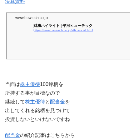
決算資料
www.hewtech.co.jp
財務ハイライト | 平河ヒューテック
https://www.hewtech.co.jp/ir/financial.html
当面は
株主優待
100銘柄を
所持する事が目標なので
継続して
株主優待
と
配当金
を
出してくれる銘柄を見つけて
投資しないといけないですね
配当金
の紹介記事はこちらから