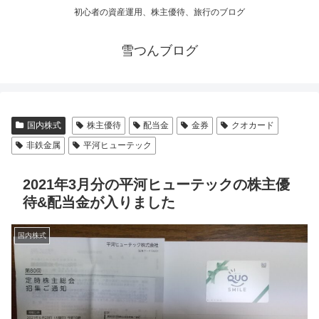
初心者の資産運用、株主優待、旅行のブログ
雪つんブログ
国内株式
株主優待
配当金
金券
クオカード
非鉄金属
平河ヒューテック
2021年3月分の平河ヒューテックの株主優
待&配当金が入りました
国内株式