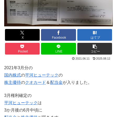
X
Facebook
はてブ
Pocket
LINE
コピー
2021.06.11
2025.08.12
2021年3月分の
国内株式
の
平河ヒューテック
の
株主優待
の
クオカード
＆
配当金
が入りました。
3月権利確定の
平河ヒューテック
は
3か月後の6月中頃に