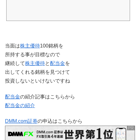
当面は
株主優待
100銘柄を
所持する事が目標なので
継続して
株主優待
と
配当金
を
出してくれる銘柄を見つけて
投資しないといけないですね
配当金
の紹介記事はこちらから
配当金の紹介
DMM.com証券
の申込はこちらから