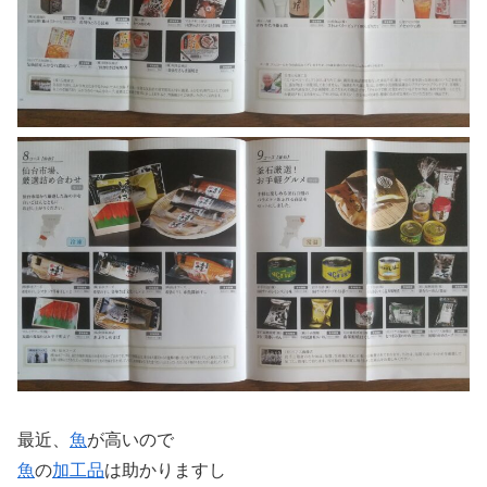
最近、
魚
が高いので
魚
の
加工品
は助かりますし