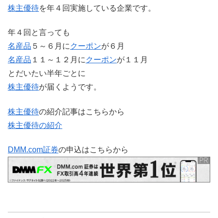
株主優待
を年４回実施している企業です。
年４回と言っても
名産品
５～６月に
クーポン
が６月
名産品
１１～１２月に
クーポン
が１１月
とだいたい半年ごとに
株主優待
が届くようです。
株主優待
の紹介記事はこちらから
株主優待の紹介
DMM.com証券
の申込はこちらから