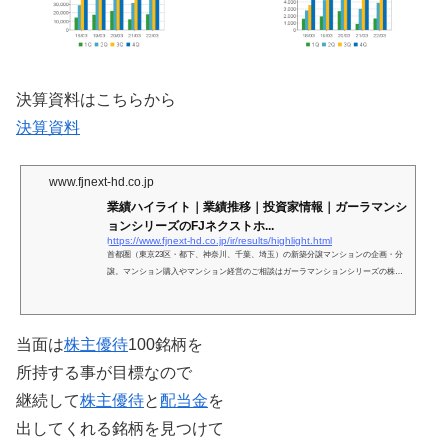
決算資料はこちらから
決算資料
www.fjnext-hd.co.jp
業績ハイライト｜業績推移｜投資家情報｜ガーラマンシ
ョンシリーズのFJネクストホ...
https://www.fjnext-hd.co.jp/ir/results/highlight.html
首都圏（東京23区・都下、神奈川、千葉、埼玉）の新築分譲マンションの企画・分
譲。マンション購入やマンション経営のご相談はガーラマンションシリーズの株式
会社FJネクストホールディングスへ。
当面は
株主優待
100銘柄を
所持する事が目標なので
継続して
株主優待
と
配当金
を
出してくれる銘柄を見つけて