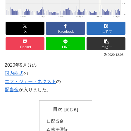
X
Facebook
はてブ
Pocket
LINE
コピー
2020.12.06
2020年9月分の
国内株式
の
エフ・ジェー・ネクスト
の
配当金
が入りました。
目次
配当金
株主優待