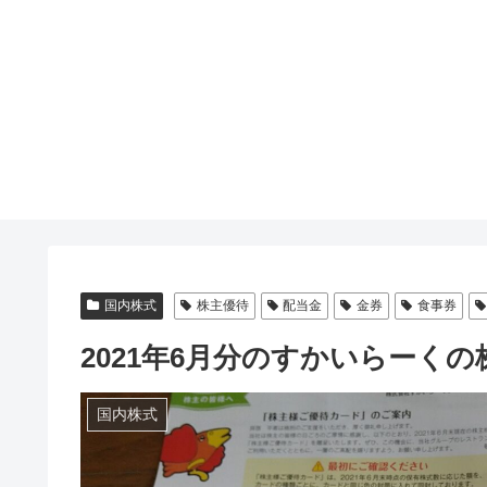
国内株式
株主優待
配当金
金券
食事券
2021年6月分のすかいらーく
国内株式