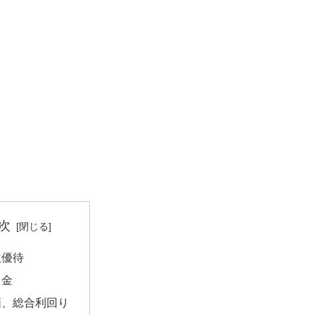
次
主優待
当金
価、総合利回り