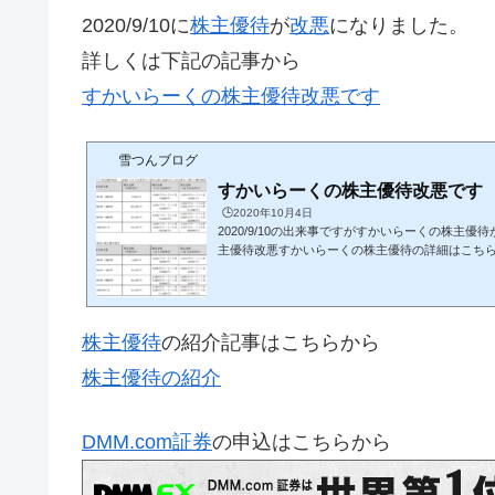
2020/9/10に
株主優待
が
改悪
になりました。
詳しくは下記の記事から
すかいらーくの株主優待改悪です
雪つんブログ
すかいらーくの株主優待改悪です
🕒️2020年10月4日
2020/9/10の出来事ですがすかいらーくの株主
主優待改悪すかいらーくの株主優待の詳細はこち
主優待の詳細100株で年間6000円から4000円に
３％で計算して年間6000円なら株価2000円以下で
株価1333円以下じゃないとあわないよ株主優待の
主優待の紹介DMM.com証券の申込はこちらから 株価
株主優待
の紹介記事はこちらから
3時点すかいらーくＨＤ(3197)株価：1511円優待利回
*100株＝160,000円で6000円のお食事券...
株主優待の紹介
DMM.com証券
の申込はこちらから