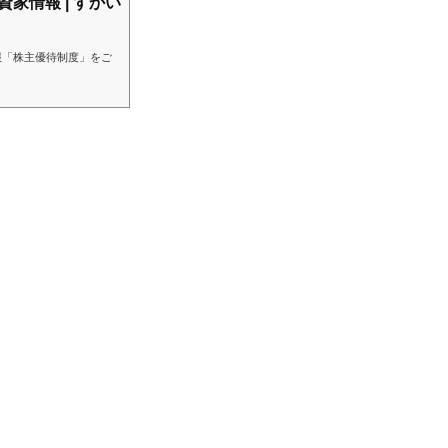
資家情報 | すかい
報「株主優待制度」をご