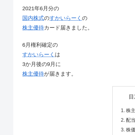
2021年6月分の
国内株式
の
すかいらーく
の
株主優待
カード届きました。
6月権利確定の
すかいらーく
は
3か月後の9月に
株主優待
が届きます。
目
株
配
株