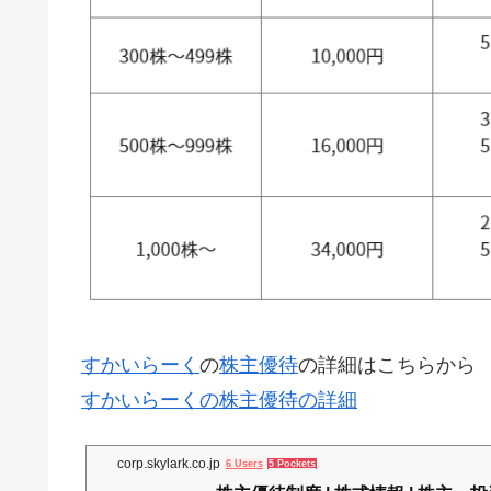
すかいらーく
の
株主優待
の詳細はこちらから
すかいらーくの株主優待の詳細
corp.skylark.co.jp
6 Users
5 Pockets