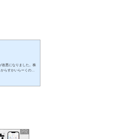
優待が改悪になりました。株
らからすかいらーくの株
変更は痛いよー優待利回り
OKだけど年間4000円は
紹介記事はこちらから株
、総合利回り2020/10/
り：2.65％株価1600円