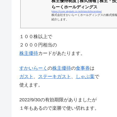
株主優待制度 | 株式情報 | 株主・投
らーくホールディングス
https://corp.skylark.co.jp/ir/stock/incentive/
株式会社すかいらーくホールディングスの株式情
紹介します。
１００株以上で
２０００円相当の
株主優待
カードがあたります。
すかいらーく
の
株主優待
の
食事券
は
ガスト
、
ステーキガスト
、
しゃぶ葉
で
使えます。
2022/9/30の有効期限がありましたが
１年もあるので楽勝で使い切れます。