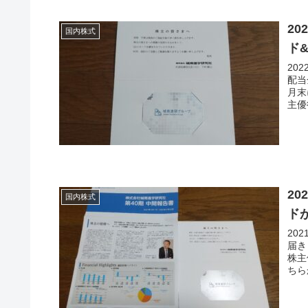
2
国内株式
ド
20
配当
月末
主優
2
国内株式
ド
20
届き
株主
ちら