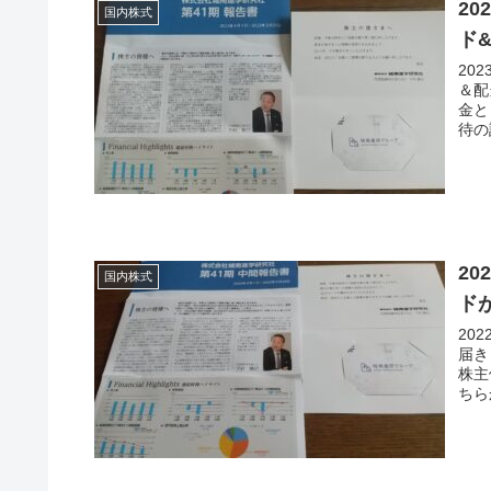
2
国内株式
ド
20
＆配
金と
待の
2
国内株式
ド
20
届き
株主
ちら