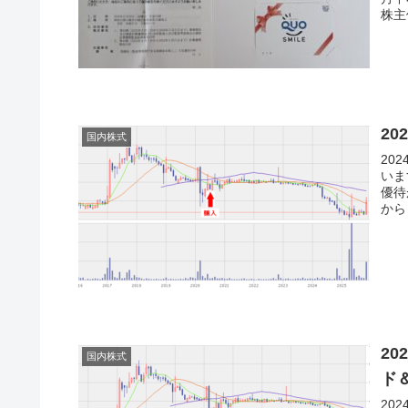
株主
2
国内株式
20
いま
優待
から
2
国内株式
ド
20