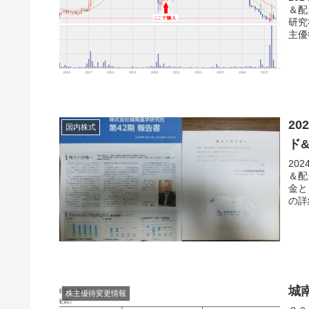
＆配
研究
主優
2
国内株式
ド
20
＆配
金と
の詳
城
株主優待変更情報