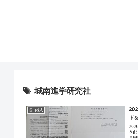
城南進学研究社
2
国内株式
ド
20
＆配
月中