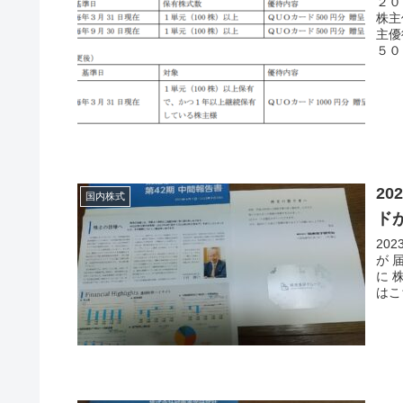
２０
株主
主優
５０
2
国内株式
ド
20
が 
に 
はこ