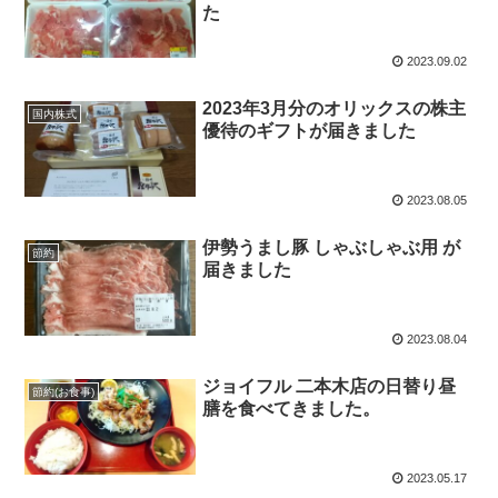
た
2023.09.02
2023年3月分のオリックスの株主
国内株式
優待のギフトが届きました
2023.08.05
伊勢うまし豚 しゃぶしゃぶ用 が
節約
届きました
2023.08.04
ジョイフル 二本木店の日替り昼
節約(お食事)
膳を食べてきました。
2023.05.17