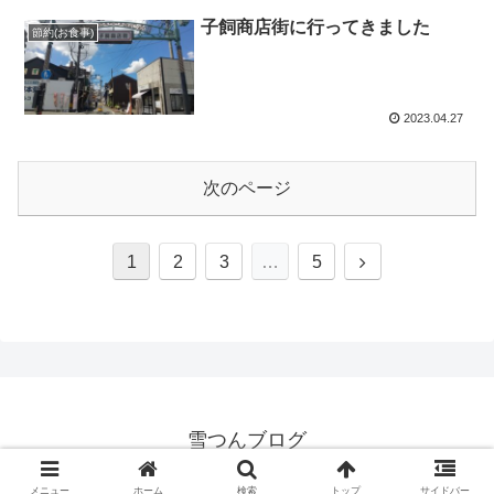
子飼商店街に行ってきました
節約(お食事)
2023.04.27
次のページ
次
1
2
3
…
5
へ
雪つんブログ
© 2020 雪つんブログ.
メニュー
ホーム
検索
トップ
サイドバー