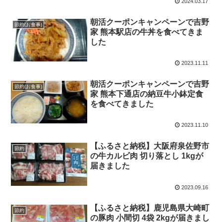
2024.03.17
朝活クーポンキャンペーンで吉野
節約(お食事)
家 熊本駅店の牛丼を食べてきま
した
2023.11.11
朝活クーポンキャンペーンで吉野
節約(お食事)
家 熊本下通店の納豆牛小鉢定食
を食べてきました
2023.11.10
【ふるさと納税】大阪府泉佐野市
節約
の牛カルビ肉 切り落とし 1kgが
届きました
2023.09.16
【ふるさと納税】鹿児島県大崎町
節約
の豚肉 小間切 4袋 2kgが届きまし