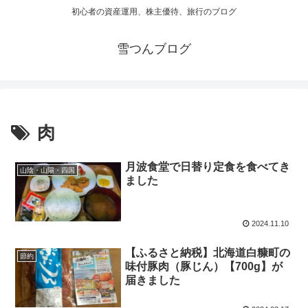
初心者の資産運用、株主優待、旅行のブログ
雪つんブログ
肉
月波食堂で日替り定食を食べてき
山陰・山陽・四国
ました
2024.11.10
【ふるさと納税】北海道白糠町の
節約
味付豚肉（豚じん）【700g】が
届きました