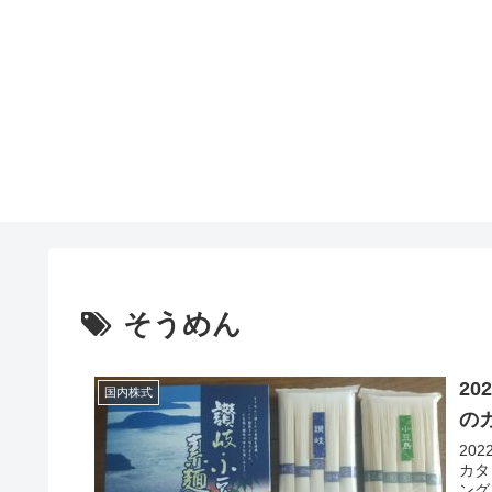
そうめん
2
国内株式
の
20
カタ
ング