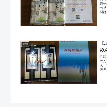
原手
べそ
材は
【
節約
め
兵庫
めん
ん 
陵糸