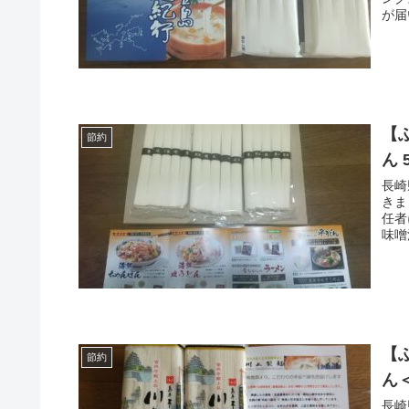
が届
【
節約
ん 
長崎
きま
任者
味噌
【
節約
ん
長崎